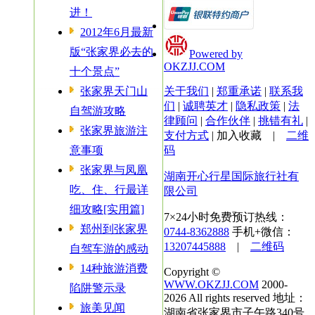
进！
2012年6月最新
版“张家界必去的
Powered by
OKZJJ.COM
十个景点”
张家界天门山
关于我们
|
郑重承诺
|
联系我
们
|
诚聘英才
|
隐私政策
|
法
自驾游攻略
律顾问
|
合作伙伴
|
挑错有礼
|
张家界旅游注
支付方式
|
加入收藏
|
二维
意事项
码
张家界与凤凰
湖南开心行星国际旅行社有
吃、住、行最详
限公司
细攻略[实用篇]
7×24小时免费预订热线：
郑州到张家界
0744-8362888
手机+微信：
13207445888
|
二维码
自驾车游的感动
14种旅游消费
Copyright ©
WWW.OKZJJ.COM
2000-
陷阱警示录
2026 All rights reserved 地址：
旅美见闻
湖南省张家界市子午路340号