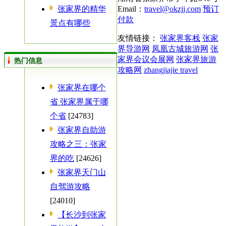
张家界的精华
Email：
travel@okzjj.com
预订
付款
景点有哪些
友情链接：
张家界客栈
张家
界导游网
凤凰古城旅游网
张
家界会议会展网
张家界旅游
热门信息
攻略网
zhangjiajie travel
张家界在哪个
省 张家界属于哪
个省
[24783]
张家界自助游
攻略之三：张家
界的吃
[24626]
张家界天门山
自驾游攻略
[24010]
【长沙到张家