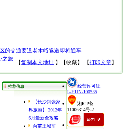
区的交通要道老木峪隧道即将通车
心之旅
【
复制本文地址
】
【
收藏
】
【
打印文章
】
经营许可证
推荐信息
L-HUN-100535
【长沙到张家
湘ICP备
11006314号-2
界旅游】 2012年
6月最新全攻略
向苗王城前