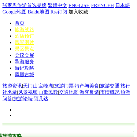
张家界旅游首选品牌
繁體中文
ENGLISH
FRENCEH
日本語
Google地图
Baidu地图
Rss订阅
加入收藏
首页
旅游线路
酒店预订
风景图片
景区景点
会议会展
导游服务
游记攻略
凤凰古城
旅游资讯
|
天门山
|
宝峰湖
|
旅游门票
|
特产与美食
|
旅游交通
|
旅行
社名录
|
风景视频
|
山歌民歌
|
交通地图
|
游客反馈
|
市情概况
|
旅游
问答
|
旅游论坛
|
阿凡达
界旅游攻略