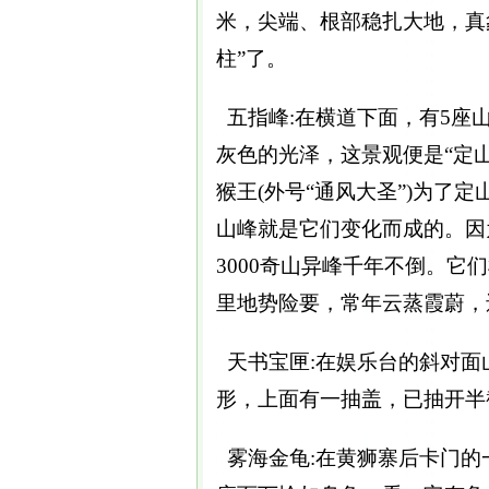
米，尖端、根部稳扎大地，真
柱”了。
五指峰:在横道下面，有5座
灰色的光泽，这景观便是“定
猴王(外号“通风大圣”)为了
山峰就是它们变化而成的。因为
3000奇山异峰千年不倒。
里地势险要，常年云蒸霞蔚，
天书宝匣:在娱乐台的斜对面
形，上面有一抽盖，已抽开半
雾海金龟:在黄狮寨后卡门的