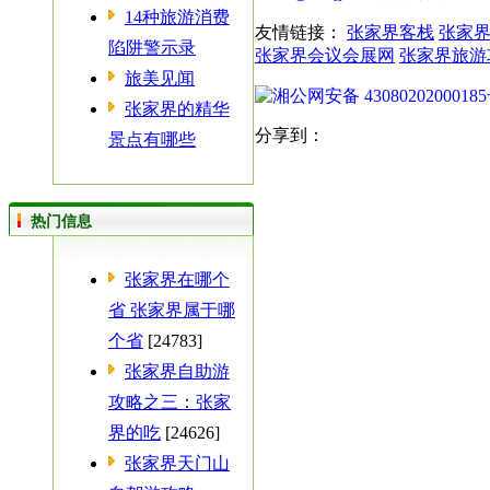
14种旅游消费
友情链接：
张家界客栈
张家
陷阱警示录
张家界会议会展网
张家界旅游
旅美见闻
湘公网安备 4308020200018
张家界的精华
分享到：
景点有哪些
热门信息
张家界在哪个
省 张家界属于哪
个省
[24783]
张家界自助游
攻略之三：张家
界的吃
[24626]
张家界天门山