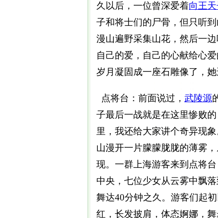
久以后，一位曾深爱着
向王天
子和将士们的尸骨，但只听到
漫山遍野采集山花，然后一边
自己的爱，自己的心献给心爱
岁月凝固成一座石雕像了，她还是
点将台：前面说过，
武陵源
子最后一战就是在这里惨败的，
里，我还给大家讲个奇异现象。
山漫开一片朦朦胧胧的薄雾，
现。一群上海游客来到点将台
中央，七位少女从云雾中飘落
舞达40分钟之久。游客们起
红，长发披肩，体态婀娜，舞