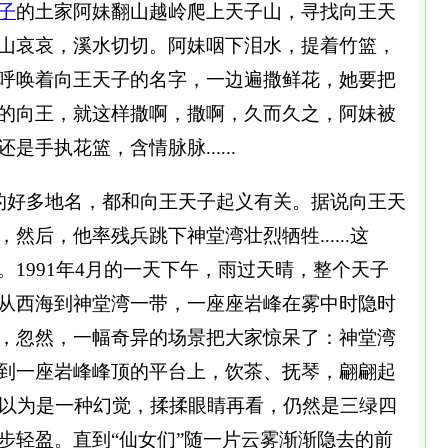
子
的土家阿妹翻山越岭爬上天子山，寻找向王天
山哀哀，溪水切切。阿妹咽下泪水，提着竹篮，
呼唤着向王天子的名字，一边遍撒鲜花，她要把
的向王，就这样撒啊，撒啊，久而久之，阿妹被
手执花篮，含情脉脉......
的好多地名，都和向王天子起义有关。据说向王天
然后，他率残兵跳下神堂湾壮烈牺牲......这
1991年4月的一天下午，雨过天晴，整个天子
从西海到神堂湾一带，一座座岩峰在雾中时隐时
，忽然，一幅奇异的场景把大家惊呆了：神堂湾
到一座岩峰峰顶的平台上，饮茶、抚琴，翩翩起
初以为是一种幻觉，揉揉眼睛再看，仍然是三绿四
步轻盈。直到“仙女们”随一片云雾渐渐隐去的前