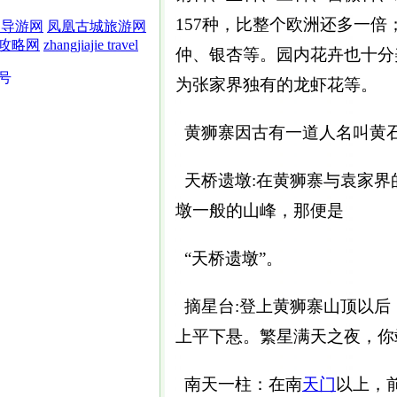
157种，比整个欧洲还多一
界导游网
凤凰古城旅游网
攻略网
zhangjiajie travel
仲、银杏等。园内花卉也十分
5号
为张家界独有的龙虾花等。
黄狮寨因古有一道人名叫黄
天桥遗墩:在黄狮寨与袁家界
墩一般的山峰，那便是
“天桥遗墩”。
摘星台:登上黄狮寨山顶以后
上平下悬。繁星满天之夜，你
南天一柱：在南
天门
以上，