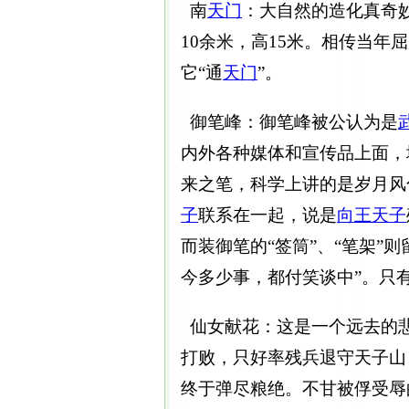
南
天门
：大自然的造化真奇
10余米，高15米。相传当
它“通
天门
”。
御笔峰：御笔峰被公认为是
内外各种媒体和宣传品上面，
来之笔，科学上讲的是岁月风
子
联系在一起，说是
向王天子
而装御笔的“签筒”、“笔架”则
今多少事，都付笑谈中”。只
仙女献花：这是一个远去的
打败，只好率残兵退守天子山
终于弹尽粮绝。不甘被俘受辱