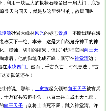
妙，利用一块巨大的板状石峰凿出一扇大门，底宽
年屈原登天台问天，就是从这里经过的，故民间叫
武陵源
砂岩大峰林
风光
的标志
景点
，不断出现在海
堪称天下一绝。本来，这是大自然鬼斧神工的神
化、浸蚀、切削的结果，但民间却把它同
向王天
殉难后，他的御笔化成石峰，厮守在
神堂湾
边；
留在
水绕四门
。然而，千古兴亡，时代更迭，“古
有这支御笔还在！
悲壮传说。那年，
土家族
起义领袖
向王天子
被官兵
，十万官兵紧追不舍，八百土兵血战七天七夜，
的
向王天子
与众将士临死不屈，跳入神堂湾。许