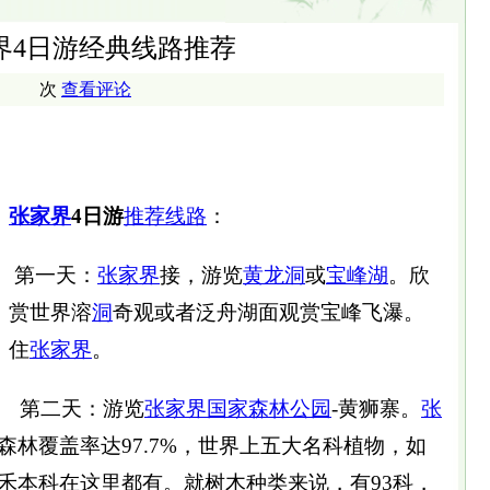
界4日游经典线路推荐
次
查看评论
张家界
4日游
推荐
线路
：
第一天：
张家界
接，游览
黄龙洞
或
宝峰湖
。欣
赏世界溶
洞
奇观或者泛舟湖面观赏宝峰飞瀑。
住
张家界
。
第二天：游览
张家界
国家森林公园
-黄狮寨。
张
森林覆盖率达97.7%，世界上五大名科植物，如
禾本科在这里都有。就树木种类来说，有93科，