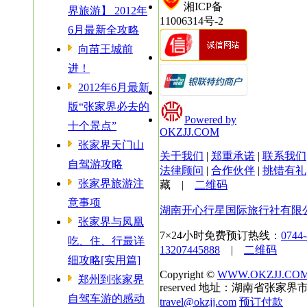
湘ICP备
界旅游】 2012年
11006314号-2
6月最新全攻略
向苗王城前
进！
2012年6月最新
版“张家界必去的
Powered by
十个景点”
OKZJJ.COM
张家界天门山
关于我们
|
郑重承诺
|
联系我们
自驾游攻略
法律顾问
|
合作伙伴
|
挑错有礼
张家界旅游注
藏
|
二维码
意事项
湖南开心行星国际旅行社有限
张家界与凤凰
7×24小时免费预订热线：
0744
吃、住、行最详
13207445888
|
二维码
细攻略[实用篇]
Copyright ©
WWW.OKZJJ.CO
郑州到张家界
reserved 地址：湖南省张家界市
自驾车游的感动
travel@okzjj.com
预订付款