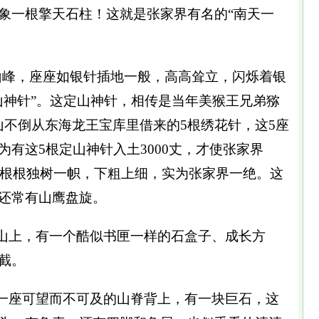
象一根擎天石柱！这就是张家界有名的“南天一
山峰，座座如银针插地一般，高高耸立，闪烁着银
山神针”。这定山神针，相传是当年美猴王兄弟猕
定山不倒从东海龙王宝库里借来的5根绣花针，这5座
有这5根定山神针入土3000丈，才使张家界
它们根根独树一帜，下粗上细，实为张家界一绝。这
还常有山鹰盘旋。
山上，有一个酷似书匣一样的石盒子、成长方
截。
一座可望而不可及的山脊背上，有一块巨石，这