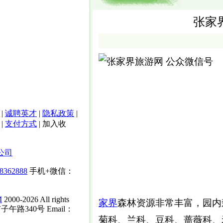
张家
|
诚聘英才
|
隐私政策
|
|
支付方式
|
加入收
公司
-8362888
手机+微信：
M
2000-2026 All rights
家界
森林资源非常丰富，园内
子午路340号 Email：
菊科、兰科、豆科、蔷薇科、