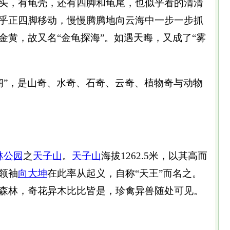
头，有龟壳，还有四脚和龟尾，也似乎看的清清
乎正四脚移动，慢慢腾腾地向云海中一步一步抓
金黄，故又名“金龟探海”。如遇天晦，又成了“雾
奇阁”，是山奇、水奇、石奇、云奇、植物奇与动物
林公园
之
天子山
。
天子山
海拔1262.5米，以其高而
领袖
向大坤
在此率从起义，自称“天王”而名之。
森林，奇花异木比比皆是，珍禽异兽随处可见。