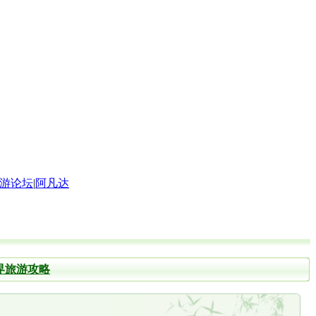
游论坛
|
阿凡达
界旅游攻略