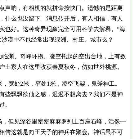
点声响，有相机的就拼命按快门。遗憾的是距离
，什么也没留下。消息传开后，有人相信，有人
实也好。这种奇异现象完全可用科学去解释。“海
大沙漠中不也经常出现绿洲、村庄、城市么？
面临渊、奇峰环抱、凌空托起的空出台地，上有数
户土家人在这里收获春夏秋冬，仿如世外桃源。
米，宽处2米，窄处1米，凌空飞架，鬼斧神工。
有些飘飘欲仙之感，迟迟不想离去？我们不是神
过。
场，但见深谷里密密麻麻罗列上百座石峰，活像一
相传这就是向王天子的神兵在聚会。神话虽不可