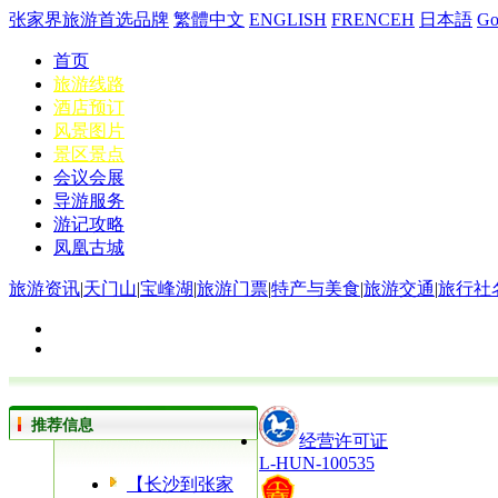
张家界旅游首选品牌
繁體中文
ENGLISH
FRENCEH
日本語
G
首页
旅游线路
酒店预订
风景图片
景区景点
会议会展
导游服务
游记攻略
凤凰古城
旅游资讯
|
天门山
|
宝峰湖
|
旅游门票
|
特产与美食
|
旅游交通
|
旅行社
推荐信息
经营许可证
L-HUN-100535
【长沙到张家