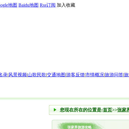
oogle地图
Baidu地图
Rss订阅
加入收藏
名录
|
风景视频
|
山歌民歌
|
交通地图
|
游客反馈
|
市情概况
|
旅游问答
|
旅
您现在所在的位置是:
首页
>>
张家
张家界旅游攻略