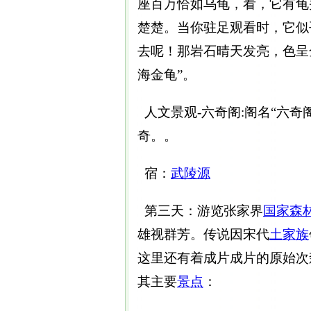
座百万恰如乌龟，看，它有龟
楚楚。当你驻足观看时，它似
去呢！那岩石晴天发亮，色呈
海金龟”。
人文景观-六奇阁:阁名“六
奇。。
宿：
武陵源
第三天：游览张家界
国家森
雄视群芳。传说因宋代
土家族
这里还有着成片成片的原始次
其主要
景点
：