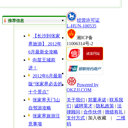
经营许可证
推荐信息
L-HUN-100535
【长沙到张家
湘ICP备
11006314号-2
界旅游】 2012年
6月最新全攻略
向苗王城前
进！
2012年6月最新
版“张家界必去的
Powered by
OKZJJ.COM
十个景点”
张家界天门山
关于我们
|
郑重承诺
|
联系我
们
|
诚聘英才
|
隐私政策
|
法
自驾游攻略
律顾问
|
合作伙伴
|
挑错有礼
|
张家界旅游注
支付方式
|
加入收藏
|
二维
意事项
码