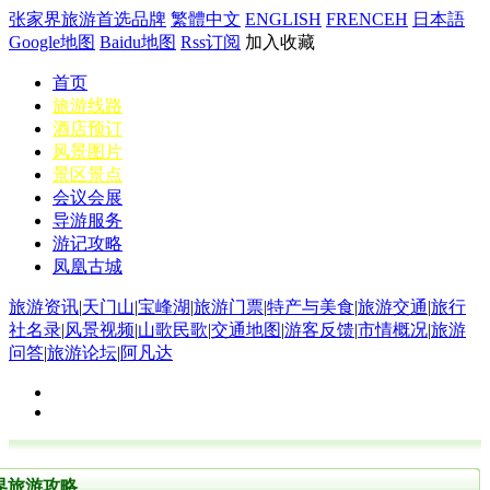
张家界旅游首选品牌
繁體中文
ENGLISH
FRENCEH
日本語
Google地图
Baidu地图
Rss订阅
加入收藏
首页
旅游线路
酒店预订
风景图片
景区景点
会议会展
导游服务
游记攻略
凤凰古城
旅游资讯
|
天门山
|
宝峰湖
|
旅游门票
|
特产与美食
|
旅游交通
|
旅行
社名录
|
风景视频
|
山歌民歌
|
交通地图
|
游客反馈
|
市情概况
|
旅游
问答
|
旅游论坛
|
阿凡达
界旅游攻略