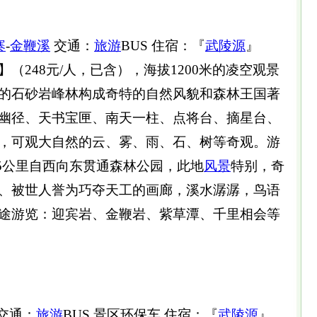
寨
-
金鞭溪
交通：
旅游
BUS 住宿：『
武陵源
』
】（248元/人，已含），海拔1200米的凌空观景
的石砂岩峰林构成奇特的自然风貌和森林王国著
幽径、天书宝匣、南天一柱、点将台、摘星台、
，可观大自然的云、雾、雨、石、树等奇观。游
.5公里自西向东贯通森林公园，此地
风景
特别，奇
、被世人誉为巧夺天工的画廊，溪水潺潺，鸟语
途游览：迎宾岩、金鞭岩、紫草潭、千里相会等
交通：
旅游
BUS 景区环保车 住宿：『
武陵源
』