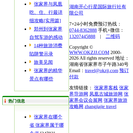
张家界与凤凰
湖南开心行星国际旅行社有
吃、住、行最详
限公司
细攻略[实用篇]
7×24小时免费预订热线：
郑州到张家界
0744-8362888
手机+微信：
13207445888
|
二维码
自驾车游的感动
14种旅游消费
Copyright ©
WWW.OKZJJ.COM
2000-
陷阱警示录
2026 All rights reserved 地址：
旅美见闻
湖南省张家界市子午路340号
张家界的精华
Email：
travel@okzjj.com
预订
付款
景点有哪些
友情链接：
张家界客栈
张家
界导游网
凤凰古城旅游网
张
家界会议会展网
张家界旅游
热门信息
攻略网
zhangjiajie travel
张家界在哪个
省 张家界属于哪