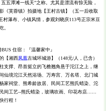
，五五潭滩一线天”之称。尤其是漂流有惊无险，
电影《芙蓉镇》拍摄地【王村古镇】（五一后收取
览王村瀑布、小镇风情，参观刘晓庆113号正宗米豆
吃。
游BUS 住宿：『温馨家中』
的【湘西
凤凰
古城环城游】（148元/人，已含）
柱支撑、昂首挺立的飞檐翘角悬于沱江之上，继
间仙境沱江天然浴场、万寿宫、万名塔、北门城
杨家祠堂、熊希龄故居、民间工艺熊氏蜡染、沱
民间工艺--熊氏蜡染，玻璃吹画、印花布店……
快行程！