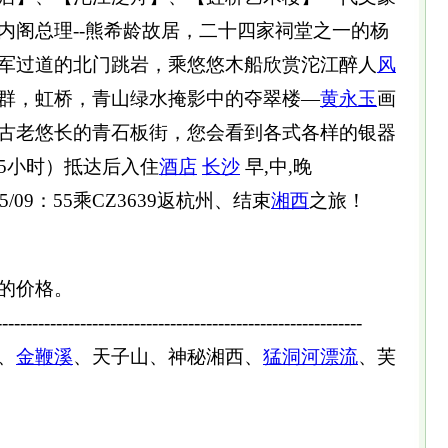
内阁总理--熊希龄故居，二十四家祠堂之一的杨
军过道的北门跳岩，乘悠悠木船欣赏沱江醉人
风
群，虹桥，青山绿水掩影中的夺翠楼—
黄永玉
画
古老悠长的青石板街，您会看到各式各样的银器
5小时）抵达后入住
酒店
长沙
早,中,晚
5/09：55乘CZ3639返杭州、结束
湘西
之旅！
的价格。
-------------------------------------------------------------
、
金鞭溪
、天子山、神秘湘西、
猛洞河
漂流
、芙