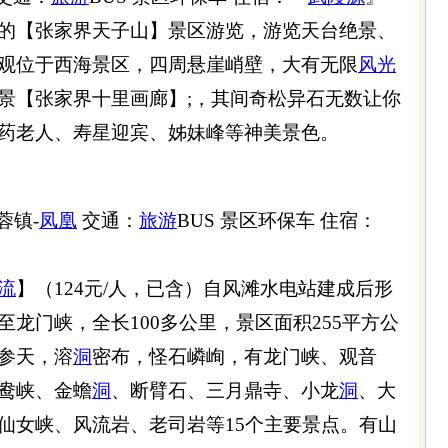
的【张家界天子山】景区游览，游览天台绝景、
观位于西海景区，四周悬崖峭壁，大有无限
风光
景【张家界十里画廊】;，其间奇松异石无数让你
药老人、寿星迎宾、姊妹峰等神美景色。
蓉镇-
凤凰
交通：
旅游
BUS 景区环保车 住宿：
流
】（124元/人，已含）自风滩水电站建成后形
龙门峡，全长100多公里，景区面积255平方公
参天，溶
洞
密布，怪石嶙峋，有龙门峡、观音
鸯峡、金蟾
洞
、断臂石、三月鼎寺、小龙
洞
、大
仙女峡、风流岩、老司岩等15个主要景点。有山