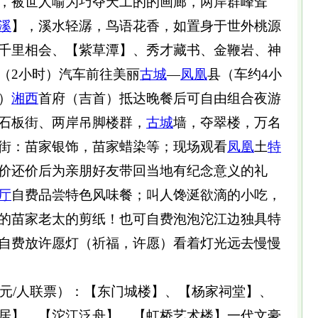
，被世人喻为巧夺天工的的画廊，两岸群峰耸
溪
】，溪水轻潺，鸟语花香，如置身于世外桃源
千里相会、【紫草潭】、秀才藏书、金鞭岩、神
（2小时）汽车前往美丽
古城
—
凤凰
县（车约4小
）
湘西
首府（吉首）抵达晚餐后可自由组合夜游
石板街、两岸吊脚楼群，
古城
墙，夺翠楼，万名
街：苗家银饰，苗家蜡染等；现场观看
凤凰
土
特
价还价后为亲朋好友带回当地有纪念意义的礼
厅
自费品尝特色风味餐；叫人馋涎欲滴的小吃，
的苗家老太的剪纸！也可自费泡泡沱江边独具特
自费放许愿灯（祈福，许愿）看着灯光远去慢慢
8元/人联票）：【东门城楼】、【杨家祠堂】、
居】、【沱江泛舟】、【虹桥艺术楼】一代文豪