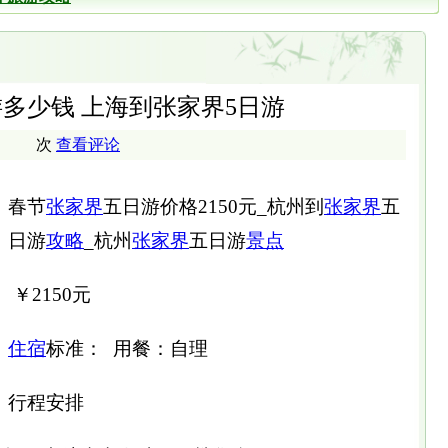
游多少钱 上海到张家界5日游
次
查看评论
春节
张家界
五日游价格2150元_杭州到
张家界
五
日游
攻略
_杭州
张家界
五日游
景点
￥2150元
住宿
标准： 用餐：自理
行程安排