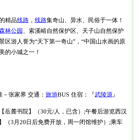
的精品
线路
，
线路
集奇山、异水、民俗于一体！
森林公园
、索溪峪自然保护区、天子山自然保护
景区游人誉为“天下第一奇山”，“中国山水画的原
美的小城之一！
堆－张家界 交通：
旅游
BUS 住宿：『
武陵源
』
-【岳麓书院】（30元/人，已含）;午餐后游览西汉
墓】（3月20日后免费开放，周一闭馆维护）;乘车