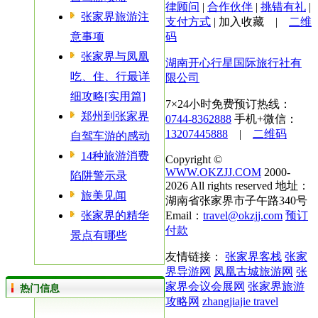
律顾问
|
合作伙伴
|
挑错有礼
|
张家界旅游注
支付方式
|
加入收藏
|
二维
意事项
码
张家界与凤凰
湖南开心行星国际旅行社有
吃、住、行最详
限公司
细攻略[实用篇]
7×24小时免费预订热线：
郑州到张家界
0744-8362888
手机+微信：
13207445888
|
二维码
自驾车游的感动
14种旅游消费
Copyright ©
WWW.OKZJJ.COM
2000-
陷阱警示录
2026 All rights reserved 地址：
旅美见闻
湖南省张家界市子午路340号
张家界的精华
Email：
travel@okzjj.com
预订
付款
景点有哪些
友情链接：
张家界客栈
张家
界导游网
凤凰古城旅游网
张
家界会议会展网
张家界旅游
热门信息
攻略网
zhangjiajie travel