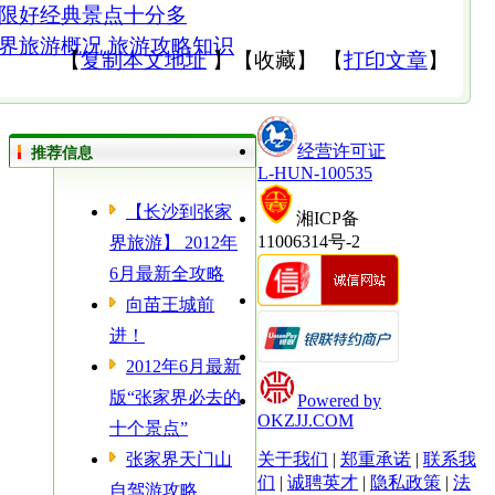
限好经典景点十分多
界旅游概况 旅游攻略知识
【
复制本文地址
】
【
收藏
】
【
打印文章
】
经营许可证
推荐信息
L-HUN-100535
【长沙到张家
湘ICP备
11006314号-2
界旅游】 2012年
6月最新全攻略
向苗王城前
进！
2012年6月最新
版“张家界必去的
Powered by
OKZJJ.COM
十个景点”
张家界天门山
关于我们
|
郑重承诺
|
联系我
们
|
诚聘英才
|
隐私政策
|
法
自驾游攻略