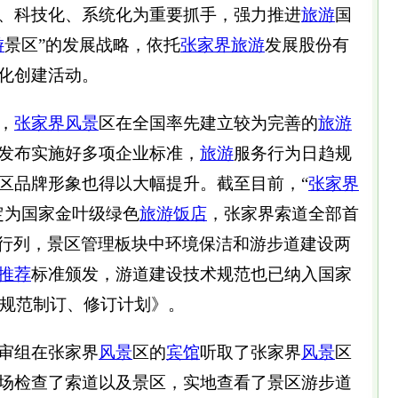
、科技化、系统化为重要抓手，强力推进
旅游
国
游
景区”的发展战略，依托
张家界旅游
发展股份有
化创建活动。
，
张家界
风景
区在全国率先建立较为完善的
旅游
发布实施好多项企业标准，
旅游
服务行为日趋规
区品牌形象也得以大幅提升。截至目前，“
张家界
定为国家金叶级绿色
旅游
饭店
，张家界索道全部首
索道行列，景区管理板块中环境保洁和游步道建设两
推荐
标准颁发，游道建设技术规范也已纳入国家
准规范制订、修订计划》。
审组在张家界
风景
区的
宾馆
听取了张家界
风景
区
场检查了索道以及景区，实地查看了景区游步道