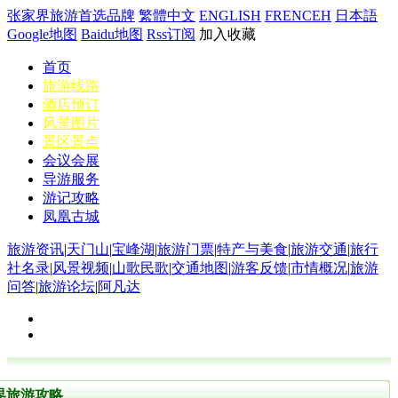
张家界旅游首选品牌
繁體中文
ENGLISH
FRENCEH
日本語
Google地图
Baidu地图
Rss订阅
加入收藏
首页
旅游线路
酒店预订
风景图片
景区景点
会议会展
导游服务
游记攻略
凤凰古城
旅游资讯
|
天门山
|
宝峰湖
|
旅游门票
|
特产与美食
|
旅游交通
|
旅行
社名录
|
风景视频
|
山歌民歌
|
交通地图
|
游客反馈
|
市情概况
|
旅游
问答
|
旅游论坛
|
阿凡达
界旅游攻略