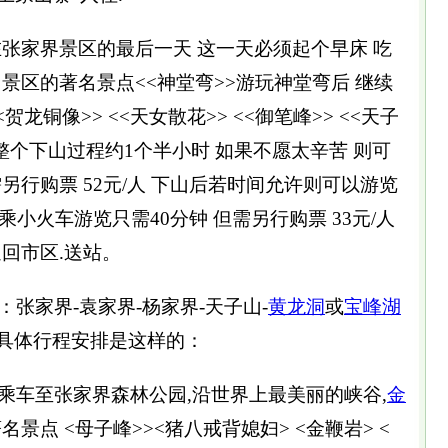
家界景区的最后一天 这一天必须起个早床 吃
景区的著名景点<<神堂弯>>游玩神堂弯后 继续
龙铜像>> <<天女散花>> <<御笔峰>> <<天子
整个下山过程约1个半小时 如果不愿太辛苦 则可
另行购票 52元/人 下山后若时间允许则可以游览
乘小火车游览只需40分钟 但需另行购票 33元/人
回市区.送站。
家界-袁家界-杨家界-天子山-
黄龙洞
或
宝峰湖
人）具体行程安排是这样的：
车至张家界森林公园,沿世界上最美丽的峡谷,
金
景点 <母子峰>><猪八戒背媳妇> <金鞭岩> <