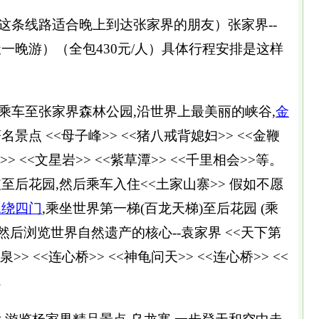
条线路适合晚上到达张家界的朋友）张家界--
天一晚游）（全包430元/人）具体行程安排是这样
车至张家界森林公园,沿世界上最美丽的峡谷,
金
景点 <<母子峰>> <<猪八戒背媳妇>> <<金鞭
>> <<文星岩>> <<紫草潭>> <<千里相会>>等。
至后花园,然后乘车入住<<土家山寨>> 假如不愿
水绕四门
,乘坐世界第一梯(百龙天梯)至后花园 (乘
)然后浏览世界自然遗产的核心--袁家界 <<天下第
泉>> <<连心桥>> <<神龟问天>> <<连心桥>> <<
.