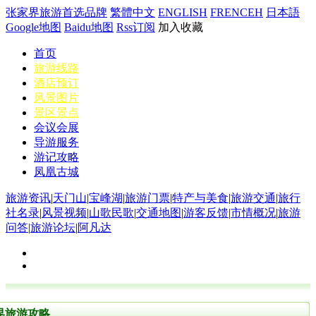
张家界旅游首选品牌
繁體中文
ENGLISH
FRENCEH
日本語
Google地图
Baidu地图
Rss订阅
加入收藏
首页
旅游线路
酒店预订
风景图片
景区景点
会议会展
导游服务
游记攻略
凤凰古城
旅游资讯
|
天门山
|
宝峰湖
|
旅游门票
|
特产与美食
|
旅游交通
|
旅行
社名录
|
风景视频
|
山歌民歌
|
交通地图
|
游客反馈
|
市情概况
|
旅游
问答
|
旅游论坛
|
阿凡达
界旅游攻略