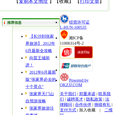
【
复制本文地址
】
【
收藏
】
【
打印文章
】
经营许可证
推荐信息
L-HUN-100535
【长沙到张家
湘ICP备
11006314号-2
界旅游】 2012年
6月最新全攻略
向苗王城前
进！
2012年6月最新
版“张家界必去的
Powered by
OKZJJ.COM
十个景点”
张家界天门山
关于我们
|
郑重承诺
|
联系我
们
|
诚聘英才
|
隐私政策
|
法
自驾游攻略
律顾问
|
合作伙伴
|
挑错有礼
|
张家界旅游注
支付方式
|
加入收藏
|
二维