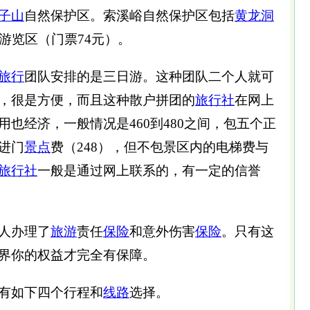
子山
自然保护区。索溪峪自然保护区包括
黄龙洞
游览区（门票74元）。
旅行
团队安排的是三日游。这种团队二个人就可
，很是方便，而且这种散户拼团的
旅行社
在网上
也经济，一般情况是460到480之间，包五个正
进门
景点
费（248），但不包景区内的电梯费与
旅行社
一般是通过网上联系的，有一定的信誉
人办理了
旅游
责任
保险
和意外伤害
保险
。只有这
界你的权益才完全有保障。
有如下四个行程和
线路
选择。