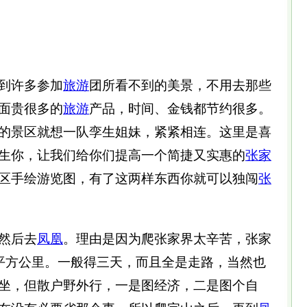
到许多参加
旅游
团所看不到的美景，不用去那些
面贵很多的
旅游
产品，时间、金钱都节约很多。
的景区就想一队孪生姐妹，紧紧相连。这里是喜
生你，让我们给你们提高一个简捷又实惠的
张家
区手绘游览图，有了这两样东西你就可以独闯
张
然后去
凤凰
。理由是因为爬张家界太辛苦，张家
4平方公里。一般得三天，而且全是走路，当然也
坐，但散户野外行，一是图经济，二是图个自