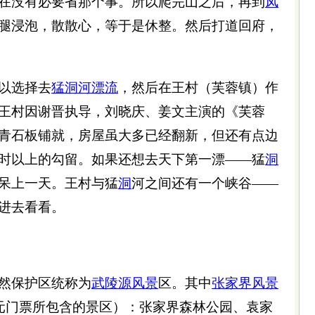
在没有必要省那个事。所以爬完山之后，再到
凤
腿浸泡，散散心，等于是休整。然后打道回府，
以选择去
猛洞河
漂流
，然后在王村（芙蓉镇）作
王村因谢晋执导，刘晓庆、姜文主演的《芙蓉
青石板铺就，房屋虽大多已经翻新，但还有点边
时以上的勾留。如果还想去天下第一漂——猛
洞
呆上一天。王村与猛
洞
河之间还有一个峡谷——
进去看看。
然保护区统称为
武陵源
风景
区。其中
张家界风景
8元门票所包含的景区）：张家界森林公园、袁家