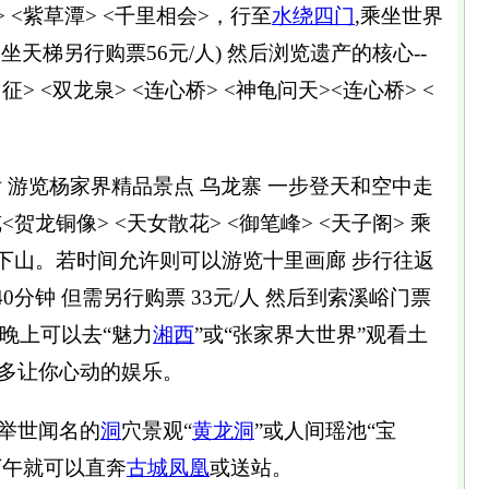
> <紫草潭> <千里相会>，行至
水绕四门
,乘坐世界
乘坐天梯另行购票56元/人) 然后浏览遗产的核心--
征> <双龙泉> <连心桥> <神龟问天><连心桥> <
游览杨家界精品景点 乌龙寨 一步登天和空中走
贺龙铜像> <天女散花> <御笔峰> <天子阁> 乘
 ）下山。若时间允许则可以游览十里画廊 步行往返
0分钟 但需另行购票 33元/人 然后到索溪峪门票
峪晚上可以去“魅力
湘西
”或“张家界大世界”观看土
多让你心动的娱乐。
举世闻名的
洞
穴景观“
黄龙洞
”或人间瑶池“宝
下午就可以直奔
古城
凤凰
或送站。