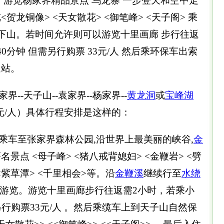
游览杨家界精品景点 乌龙寨 一步登天和空中走
贺龙铜像> <天女散花> <御笔峰> <天子阁> 乘
 ）下山。若时间允许则可以游览十里画廊 步行往返
0分钟 但需另行购票 33元/人 然后乘环保车出索
送站。
-天子山--袁家界--杨家界--
黄龙洞
或
宝峰湖
0元/人）具体行程安排是这样的：
车至张家界森林公园,沿世界上最美丽的峡谷,
金
景点 <母子峰> <猪八戒背媳妇> <金鞭岩> <劈
 <紫草潭> <千里相会>等。沿
金鞭溪
继续行至
水绕
廊”游览。游览十里画廊步行往返需2小时，若乘小
另行购票33元/人 。然后乘缆车上到天子山自然保