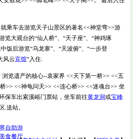
天女散花>> <<御笔峰>> <<天子阁>>。 最后入住
乘车去游览天子山景区的著名<<神堂弯>>游
览大观台的“仙人桥”、“天子座”、“神鸡琢
中饭后游览“乌龙寨”、“天波俯”、“一步登
大风云
宾馆
”入住.
遗产的核心--袁家界 <<天下第一桥>> <<五
桥>> <<神龟问天>> <<连心桥>> <<迷魂台>> 坐
环保车出索溪峪门票站，坐车前往
黄龙洞
或
宝峰
区.送站。
界自助游
美食餐厅