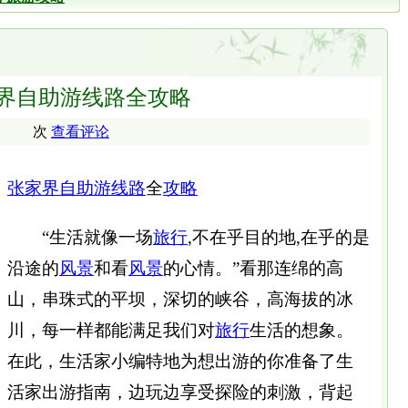
界自助游线路全攻略
次
查看评论
张家界
自助游
线路
全
攻略
“生活就像一场
旅行
,不在乎目的地,在乎的是
沿途的
风景
和看
风景
的心情。”看那连绵的高
山，串珠式的平坝，深切的峡谷，高海拔的冰
川，每一样都能满足我们对
旅行
生活的想象。
在此，生活家小编特地为想出游的你准备了生
活家出游指南，边玩边享受探险的刺激，背起