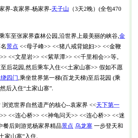
家界-袁家界-杨家界-
天子山
（3天2晚）(全包470
车至张家界森林公园,沿世界上最美丽的峡谷,
金
著名
景点
<<母子峰>> <<猪八戒背媳妇>> <<金鞭
>> <<文星岩>> <<紫草潭>> <<千里相会>>等。
至后花园,然后乘车入住<<土家山寨>> 假如不愿
水绕四门
,乘坐世界第一梯(百龙天梯)至后花园 (乘
 然后入住“土家山寨”.
览世界自然遗产的核心--袁家界 <<
天下第一
>> <<连心桥>> <<神龟问天>> <<连心桥>> <<迷
 中餐后则游览杨家界精品
景点
乌龙寨
一步登天和
土家山寨”入住.