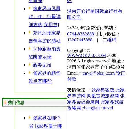
意事项
码
张家界与凤凰
湖南开心行星国际旅行社有
吃、住、行最详
限公司
细攻略[实用篇]
7×24小时免费预订热线：
郑州到张家界
0744-8362888
手机+微信：
13207445888
|
二维码
自驾车游的感动
14种旅游消费
Copyright ©
WWW.OKZJJ.COM
2000-
陷阱警示录
2026 All rights reserved 地址：
旅美见闻
湖南省张家界市子午路340号
张家界的精华
Email：
travel@okzjj.com
预订
付款
景点有哪些
友情链接：
张家界客栈
张家
界导游网
凤凰古城旅游网
张
家界会议会展网
张家界旅游
热门信息
攻略网
zhangjiajie travel
张家界在哪个
省 张家界属于哪