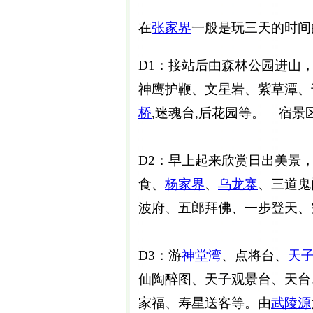
在
张家界
一般是玩三天的时间
D1：接站后由森林公园进山
神鹰护鞭、文星岩、紫草潭、
桥
,迷魂台,后花园等。 宿景
D2：早上起来欣赏日出美景
食、
杨家界
、
乌龙寨
、三道鬼
波府、五郎拜佛、一步登天
D3：游
神堂湾
、点将台、
天
仙陶醉图、天子观景台、天台
家福、寿星送客等。由
武陵源