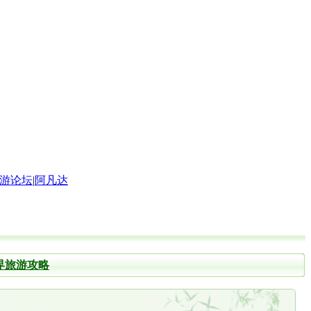
游论坛
|
阿凡达
界旅游攻略