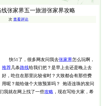
路线张家界五一旅游张家界攻略
次
查看评论
快51了，很多网友问我去
张家界
怎么玩啊，
推荐
几条
路线
给我们把？是早上去还是晚上去
好，吃住在那里比较省时？大致都会有那些费
用呢？能给做个大致预算吗？ 炮语连珠的发问
们我就在网上找了一些
攻略
，现在写给大家，希