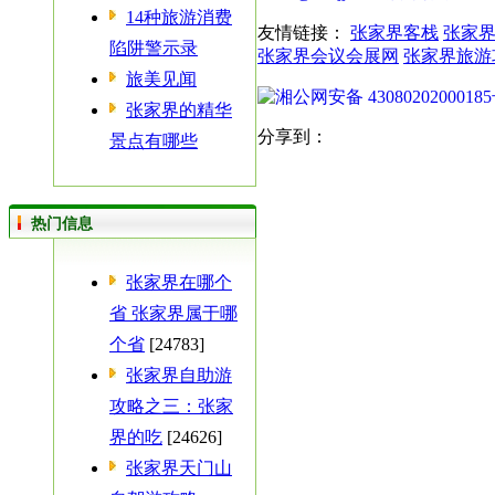
14种旅游消费
友情链接：
张家界客栈
张家
陷阱警示录
张家界会议会展网
张家界旅游
旅美见闻
湘公网安备 4308020200018
张家界的精华
分享到：
景点有哪些
热门信息
张家界在哪个
省 张家界属于哪
个省
[24783]
张家界自助游
攻略之三：张家
界的吃
[24626]
张家界天门山