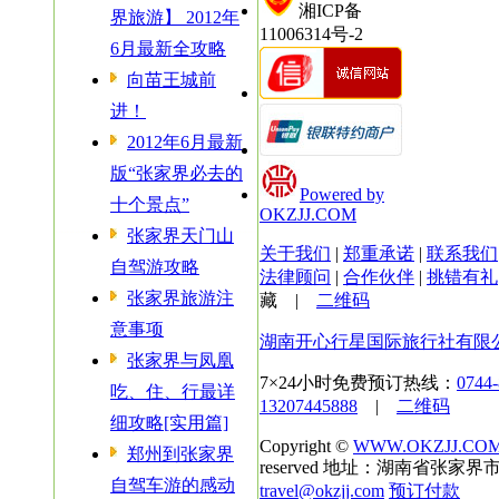
湘ICP备
界旅游】 2012年
11006314号-2
6月最新全攻略
向苗王城前
进！
2012年6月最新
版“张家界必去的
Powered by
十个景点”
OKZJJ.COM
张家界天门山
关于我们
|
郑重承诺
|
联系我们
自驾游攻略
法律顾问
|
合作伙伴
|
挑错有礼
张家界旅游注
藏
|
二维码
意事项
湖南开心行星国际旅行社有限
张家界与凤凰
7×24小时免费预订热线：
0744
吃、住、行最详
13207445888
|
二维码
细攻略[实用篇]
Copyright ©
WWW.OKZJJ.CO
郑州到张家界
reserved 地址：湖南省张家界市
自驾车游的感动
travel@okzjj.com
预订付款