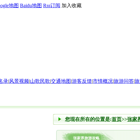
oogle地图
Baidu地图
Rss订阅
加入收藏
名录
|
风景视频
|
山歌民歌
|
交通地图
|
游客反馈
|
市情概况
|
旅游问答
|
旅
您现在所在的位置是:
首页
>>
张家
张家界旅游攻略