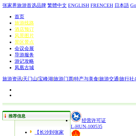
张家界旅游首选品牌
繁體中文
ENGLISH
FRENCEH
日本語
G
首页
旅游线路
酒店预订
风景图片
景区景点
会议会展
导游服务
游记攻略
凤凰古城
旅游资讯
|
天门山
|
宝峰湖
|
旅游门票
|
特产与美食
|
旅游交通
|
旅行社
推荐信息
经营许可证
L-HUN-100535
【长沙到张家