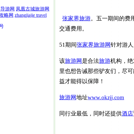
界导游网
凤凰古城旅游网
攻略网
zhangjiajie travel
张家界旅游
。五一期间的费
5号
交通费用。
51期间
张家界旅游网
针对游人
该
旅游网
是合法
旅游
机构，绝
里也想告诫那些驴友们，尽可
益才能得以保障！
旅游网
地址
www.okzjj.com
同行业最低，同时还提供
酒店