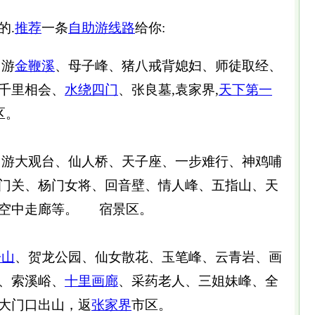
的.
推荐
一条
自助游
线路
给你:
，游
金鞭溪
、母子峰、猪八戒背媳妇、师徒取经、
千里相会、
水绕四门
、张良墓,袁家界,
天下第一
区。
，游大观台、仙人桥、天子座、一步难行、神鸡哺
门关、杨门女将、回音壁、情人峰、五指山、天
、空中走廊等。 宿景区。
子山
、贺龙公园、仙女散花、玉笔峰、云青岩、画
、索溪峪、
十里画廊
、采药老人、三姐妹峰、全
大门口出山，返
张家界
市区。