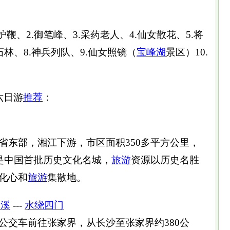
护鞭、2.御笔峰、3.采药老人、4.仙女散花、5.将
石林、8.神兵列队、9.仙女照镜（
宝峰湖
景区）10.
六日游
推荐
：
省东部，湘江下游，市区面积350多平方公里，
是中国首批历史文化名城，
旅游
资源以历史名胜
化心和
旅游
集散地。
鞭溪
---
水绕四门
公交车前往张家界，从长沙至张家界约380公