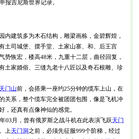
经申报吉尼斯世界记录。
园内建筑多为木石结构，雕梁画栋，金碧辉煌，
有土司城堡、摆手堂、土家山寨、和、后王宫
气势恢宏，楼高48米，九重十二层，曲径回复，
有土家婚俗、三缝九老十八匠以及奇石根雕、珍
天门山
前，会搭乘一座约25分钟的缆车上山，在
的关系，整个缆车完全被团团包围，像是飞机冲
好，还真有点像神仙的感觉。
06年03月，曾有俄罗斯之战斗机在此表演飞跃
天门
。上
天门
洞
之前，必须先征服999个阶梯，经过