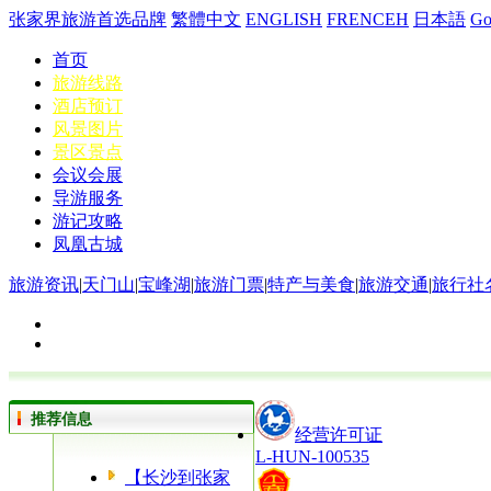
张家界旅游首选品牌
繁體中文
ENGLISH
FRENCEH
日本語
G
首页
旅游线路
酒店预订
风景图片
景区景点
会议会展
导游服务
游记攻略
凤凰古城
旅游资讯
|
天门山
|
宝峰湖
|
旅游门票
|
特产与美食
|
旅游交通
|
旅行社
推荐信息
经营许可证
L-HUN-100535
【长沙到张家