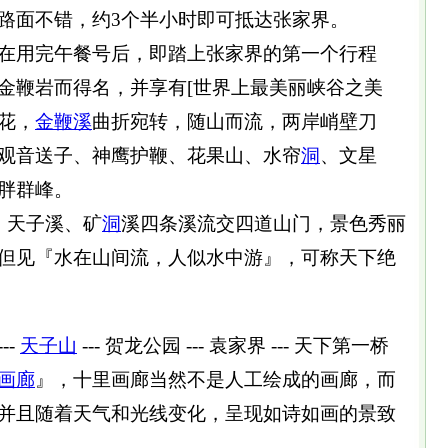
路面不错，约3个半小时即可抵达张家界。
在用完午餐号后，即踏上张家界的第一个行程
金鞭岩而得名，并享有[世界上最美丽峡谷之美
花，
金鞭溪
曲折宛转，随山而流，两岸峭壁刀
观音送子、神鹰护鞭、花果山、水帘
洞
、文星
胖群峰。
、天子溪、矿
洞
溪四条溪流交四道山门，景色秀丽
但见『水在山间流，人似水中游』，可称天下绝
--
天子山
--- 贺龙公园 --- 袁家界 --- 天下第一桥
画廊
』，十里画廊当然不是人工绘成的画廊，而
并且随着天气和光线变化，呈现如诗如画的景致
。