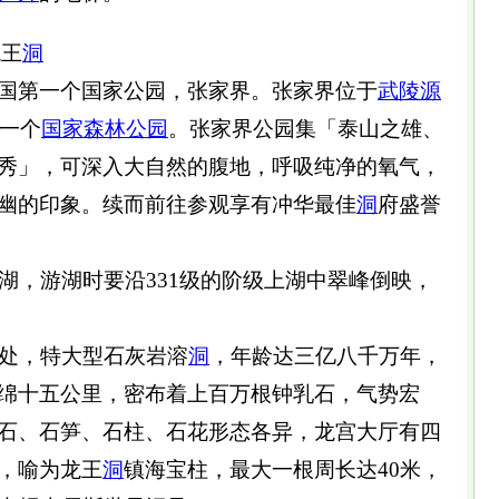
龙王
洞
国第一个国家公园，张家界。张家界位于
武陵源
第一个
国家森林公园
。张家界公园集「泰山之雄、
秀」，可深入大自然的腹地，呼吸纯净的氧气，
幽的印象。续而前往参观享有冲华最佳
洞
府盛誉
工湖，游湖时要沿331级的阶级上湖中翠峰倒映，
里处，特大型石灰岩溶
洞
，年龄达三亿八千万年，
绵十五公里，密布着上百万根钟乳石，气势宏
石、石笋、石柱、石花形态各异，龙宫大厅有四
，喻为龙王
洞
镇海宝柱，最大一根周长达40米，