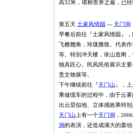
高32米，堪称世界之最，已
第五天
土家风情园
---
天门
洞
早餐后前往『土家风情园』，
飞檐翘角，玲珑雅致。代表作
等。特别冲天楼，依山造阁，
独具匠心。民风民俗展示主要
贵文物展等。
下午继续前往『
天门山
』，上
乘做缆车的过程中，由于云雾
出云层似地、立体感效果特别
天门山
上有一个
天门
洞
，20
洞
的表演，还造成满大的轰动