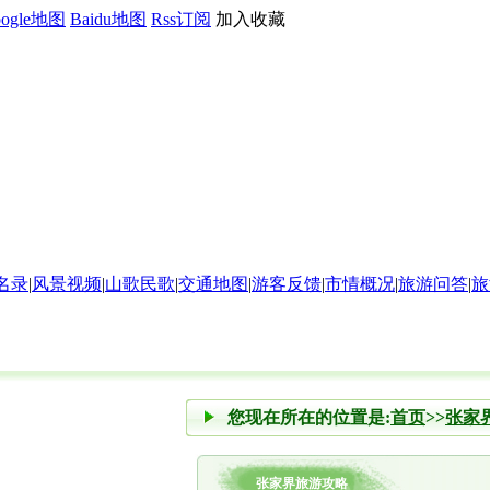
oogle地图
Baidu地图
Rss订阅
加入收藏
名录
|
风景视频
|
山歌民歌
|
交通地图
|
游客反馈
|
市情概况
|
旅游问答
|
旅
您现在所在的位置是:
首页
>>
张家
张家界旅游攻略