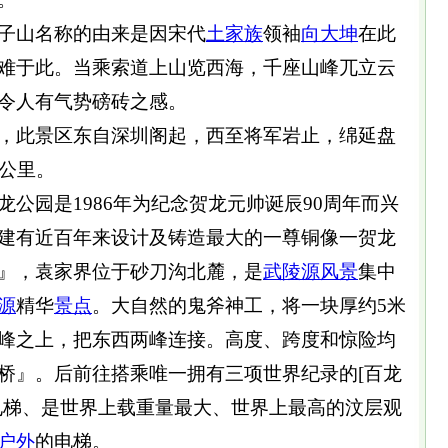
子山名称的由来是因宋代
土家族
领袖
向大坤
在此
难于此。当乘索道上山览西海，千座山峰兀立云
令人有气势磅砖之感。
，此景区东自深圳阁起，西至将军岩止，绵延盘
方公里。
公园是1986年为纪念贺龙元帅诞辰90周年而兴
建有近百年来设计及铸造最大的一尊铜像一贺龙
』，袁家界位于砂刀沟北麓，是
武陵源
风景
集中
源
精华
景点
。大自然的鬼斧神工，将一块厚约5米
峰之上，把东西两峰连接。高度、跨度和惊险均
桥』。后前往搭乘唯一拥有三项世界纪录的[百龙
电梯、是世界上载重量最大、世界上最高的汶层观
户外
的电梯。