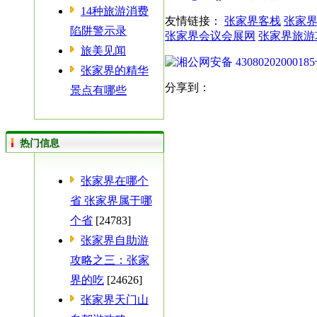
14种旅游消费
友情链接：
张家界客栈
张家
陷阱警示录
张家界会议会展网
张家界旅游
旅美见闻
湘公网安备 4308020200018
张家界的精华
分享到：
景点有哪些
热门信息
张家界在哪个
省 张家界属于哪
个省
[24783]
张家界自助游
攻略之三：张家
界的吃
[24626]
张家界天门山