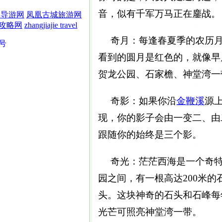
音，似有千军万马正在鏖战。
界导游网
凤凰古城旅游网
攻略网
zhangjiajie travel
奇月：每逢春夏季的农历月
5号
看到的圆月是红色的，就像早
贺龙公园、石家檐、神堂湾一
奇影：如果你沿
金鞭溪
源
现，你的影子会由一变二、由
跟随你的始终是三个影。
奇光：茫茫西海是一个奇特
园之间，有一根高达200米
头。这块神奇的石头和石峰每
光芒可照亮神堂湾一带。