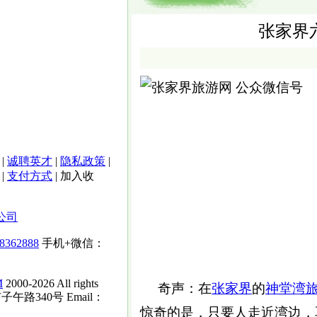
张家界
|
诚聘英才
|
隐私政策
|
|
支付方式
|
加入收
公司
-8362888
手机+微信：
M
2000-2026 All rights
奇声：在
张家界
的
神堂湾
子午路340号 Email：
惊奇的是，只要人走近湾边，