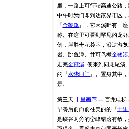
里，一路上可行驶高速公路，
中午时我们即到达家界市区，
『
金鞭溪
』，它因溪畔有一座
称。在这里可看到罕见的龙虾
仞，岸胖奇花荟萃，沿途游览
岩、跳鱼潭、并可鸟橄
金鞭溪
走完
金鞭溪
便来到同龙尾溪
的『
水绕四门
』。置身其中，
景。
第三天
十里画廊
--- 百龙电梯 -
早餐后前而前往美丽的『
十里
是峡谷两旁的峦峰错落有致，
而得名，看起来真似国画长廊