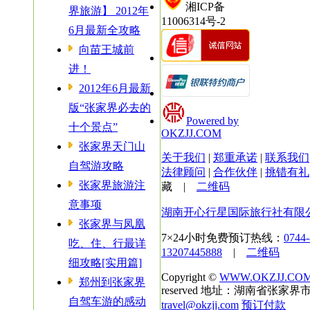
湘ICP备
界旅游】 2012年
11006314号-2
6月最新全攻略
向苗王城前
进！
2012年6月最新
版“张家界必去的
Powered by
十个景点”
OKZJJ.COM
张家界天门山
关于我们
|
郑重承诺
|
联系我们
自驾游攻略
法律顾问
|
合作伙伴
|
挑错有礼
张家界旅游注
藏
|
二维码
意事项
湖南开心行星国际旅行社有限
张家界与凤凰
7×24小时免费预订热线：
0744
吃、住、行最详
13207445888
|
二维码
细攻略[实用篇]
Copyright ©
WWW.OKZJJ.CO
郑州到张家界
reserved 地址：湖南省张家界市
自驾车游的感动
travel@okzjj.com
预订付款