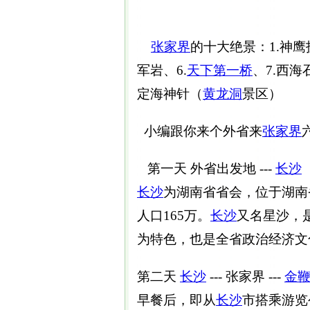
张家界
的十大绝景：1.神鹰
军岩、6.
天下第一桥
、7.西海
定海神针（
黄龙洞
景区）
小编跟你来个外省来
张家界
第一天 外省出发地 ---
长沙
长沙
为湖南省省会，位于湖南
人口165万。
长沙
又名星沙，
为特色，也是全省政治经济文
第二天
长沙
--- 张家界 ---
金
早餐后，即从
长沙
市搭乘游览