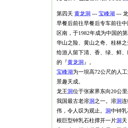
第四天
黄龙洞
---
宝峰湖
--- 
早餐后前往早餐后专车前往中
区南，于1982年成为中国的
华山之险、黄山之奇、桂林之
给游人留下清、香、绿、鲜、
的『
黄龙洞
』。
宝峰湖
为一坝高72公尺的人
景趣天成。
龙王
洞
位于张家界东向20公
我国最古老溶
洞
之一。溶
洞
连
伟，令人叹为观止。
洞
中钟乳
根巨型钟乳石柱撑开一片
洞
天