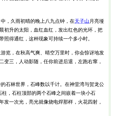
中，久雨初晴的晚上八九点钟，在
天子山
月亮垭
晨初升的太阳，血红血红，发出红色的光环，把
带照得通红，这种现象可持续一个多小时。
上游览，在秋高气爽、晴空万里时，你会惊讶地发
二变三，人动影随，任你前进后退，左跑右窜，
的石林世界，石峰数以千计。在神堂湾与贺龙公
的石柱，石柱顶部的两个石峰之间嵌着一块小石
年发一次光，亮光就像烧电焊那样，火花四射，