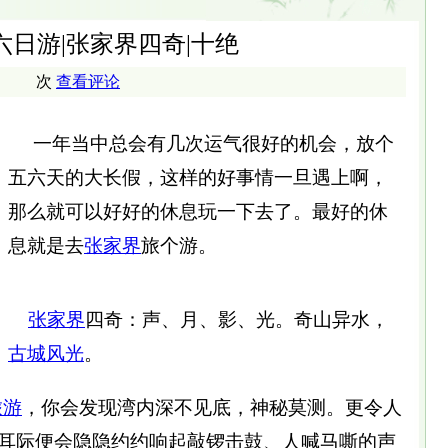
六日游|张家界四奇|十绝
次
查看评论
一年当中总会有几次运气很好的机会，放个
五六天的大长假，这样的好事情一旦遇上啊，
那么就可以好好的休息玩一下去了。最好的休
息就是去
张家界
旅个游。
张家界
四奇：声、月、影、光。奇山异水，
古城
风光
。
旅游
，你会发现湾内深不见底，神秘莫测。更令人
耳际便会隐隐约约响起敲锣击鼓、人喊马嘶的声