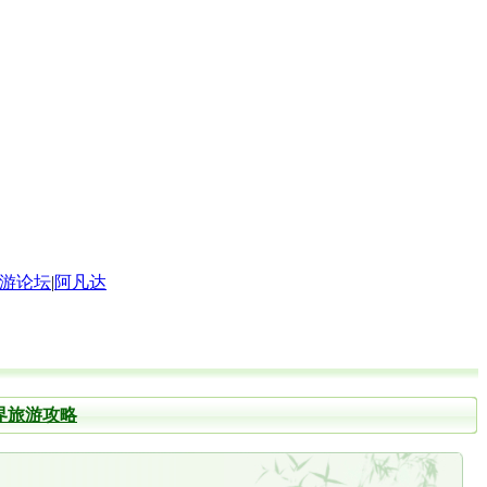
游论坛
|
阿凡达
界旅游攻略