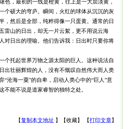
曙色，最初的一线是橙黄，往上是一大层淡黄，
一个硕大的穹庐。瞬间，火红的球体从沉沉的灰
半，然后是全部，纯粹得像一只蛋黄。通常的日
五雷山的日出，却无一片云絮，更不用说云海
人对日出的理喻。他们告诉我：日出时只要你将
一个托起世界万物之源太阳的巨人。这种说法自
日出壮丽辉煌的人，没有不慨叹自然伟大而人类
“沧海一粟”的自卑，启动人类心中的“巨人”意
这不能不说是道家睿智的独特之处。
【
复制本文地址
】
【
收藏
】
【
打印文章
】