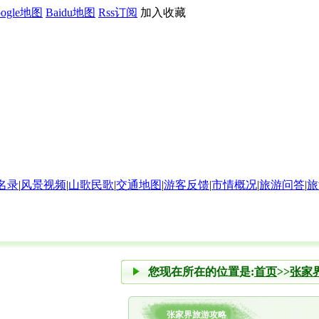
oogle地图
Baidu地图
Rss订阅
加入收藏
名录
|
风景视频
|
山歌民歌
|
交通地图
|
游客反馈
|
市情概况
|
旅游问答
|
旅
您现在所在的位置是:
首页
>>
张家
张家界旅游攻略