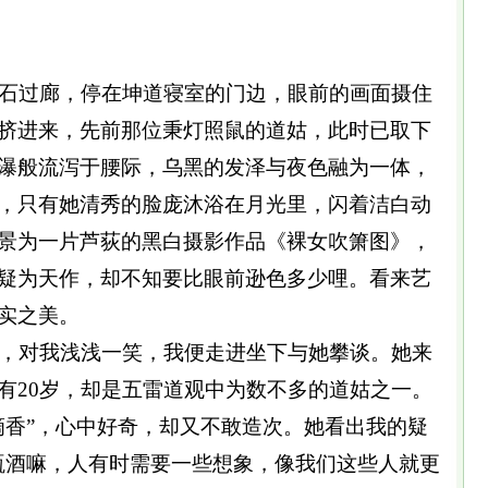
石过廊，停在坤道寝室的门边，眼前的画面摄住
挤进来，先前那位秉灯照鼠的道姑，此时已取下
瀑般流泻于腰际，乌黑的发泽与夜色融为一体，
，只有她清秀的脸庞沐浴在月光里，闪着洁白动
景为一片芦荻的黑白摄影作品《裸女吹箫图》，
疑为天作，却不知要比眼前逊色多少哩。看来艺
实之美。
，对我浅浅一笑，我便走进坐下与她攀谈。她来
有20岁，却是五雷道观中为数不多的道姑之一。
滴香”，心中好奇，却又不敢造次。她看出我的疑
瓶酒嘛，人有时需要一些想象，像我们这些人就更