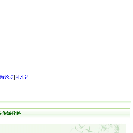
游论坛
|
阿凡达
界旅游攻略