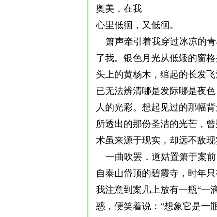
奥美，在我
心里低徊，又低徊。
箫声牵引着我穿过冰凉的青
了我。银色月光从低矮的窗格
头上的黄杨木，绾起的长发飞
已无法辨清哪是发际哪是夜色
人的光彩。想起见过的那幅背
所透出的那份圣洁的光芒，曾
术虽来源于现实，却远不敌现
一曲吹罢，道姑置箫于案前
自泰山岱顶的碧霞寺，时年只
我注意到案几上放有一瓶“一
惑，便笑着说：“想象它是一