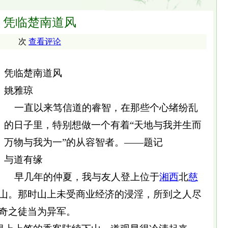
凭临楚南道风
次
查看评论
凭临楚南道风
姚雅琼
一直以来笃信道的睿智，在那些个心绪纷乱
的日子里，特别想做一个有着“天地与我并生而
万物与我为一”的从容智者。——题记
与道有缘
早几年的仲夏，我与友人登上位于
湘西
北
慈
山。那时山上未受商业经济的浸淫，所到之人尽
奇之徒当为异军。