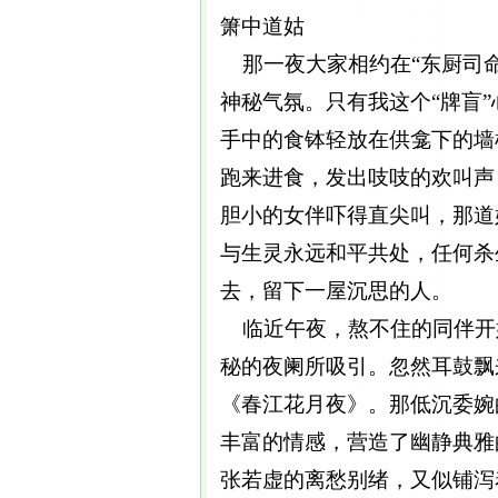
箫中道姑
那一夜大家相约在“东厨司命
神秘气氛。只有我这个“牌盲
手中的食钵轻放在供龛下的墙
跑来进食，发出吱吱的欢叫声
胆小的女伴吓得直尖叫，那道
与生灵永远和平共处，任何杀
去，留下一屋沉思的人。
临近午夜，熬不住的同伴开
秘的夜阑所吸引。忽然耳鼓飘
《春江花月夜》。那低沉委婉
丰富的情感，营造了幽静典雅
张若虚的离愁别绪，又似铺泻