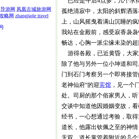
已经是午后4点多，几个求
界导游网
凤凰古城旅游网
孤绝清寂中，太阳的斜辉洒落
攻略网
zhangjiajie travel
上，山风摇曳着满山沉睡的疯
5号
我站在金殿前，感受寂香袅袅
畅达，心胸一派尘缘未染的超
游得各殿，已近黄昏，大家
除了他与另外一位小坤道和司
门到石门考察另一个即将接管
老神仙府”的迎
宾馆
，见一个
处。司厨的那个俗家男人，听
交谈中知道他因婚姻变故，看
经书，一心想通过考验，取得
道长，他露出钦佩之至的神情
无双。道长掌管着附近的几个