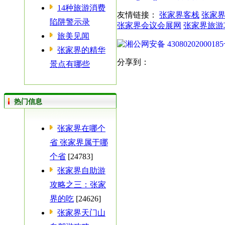
14种旅游消费
友情链接：
张家界客栈
张家
陷阱警示录
张家界会议会展网
张家界旅游
旅美见闻
湘公网安备 4308020200018
张家界的精华
分享到：
景点有哪些
热门信息
张家界在哪个
省 张家界属于哪
个省
[24783]
张家界自助游
攻略之三：张家
界的吃
[24626]
张家界天门山