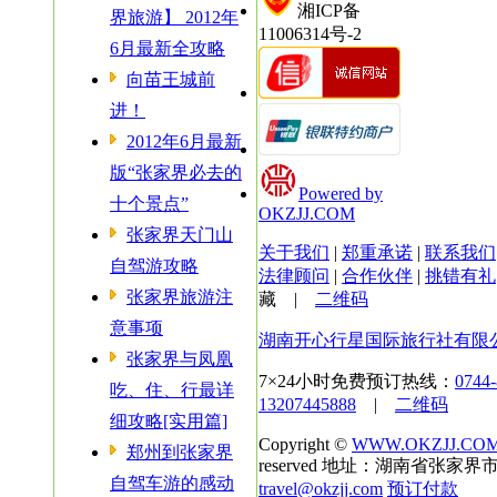
湘ICP备
界旅游】 2012年
11006314号-2
6月最新全攻略
向苗王城前
进！
2012年6月最新
版“张家界必去的
Powered by
十个景点”
OKZJJ.COM
张家界天门山
关于我们
|
郑重承诺
|
联系我们
自驾游攻略
法律顾问
|
合作伙伴
|
挑错有礼
张家界旅游注
藏
|
二维码
意事项
湖南开心行星国际旅行社有限
张家界与凤凰
7×24小时免费预订热线：
0744
吃、住、行最详
13207445888
|
二维码
细攻略[实用篇]
Copyright ©
WWW.OKZJJ.CO
郑州到张家界
reserved 地址：湖南省张家界市
自驾车游的感动
travel@okzjj.com
预订付款