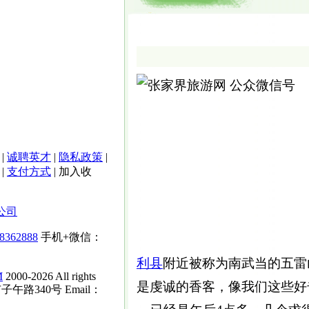
|
诚聘英才
|
隐私政策
|
|
支付方式
|
加入收
公司
-8362888
手机+微信：
利县
附近被称为南武当的五雷
M
2000-2026 All rights
是虔诚的香客，像我们这些好
子午路340号 Email：