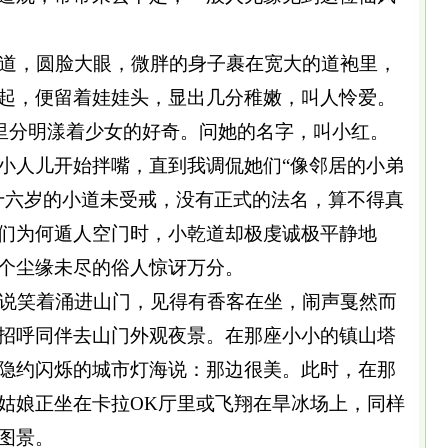
道，圆脸大眼，微胖的身子裹在宽大的道袍里，
起，便留着娃娃头，显出几分稚嫩，叫人怜爱。
里分明漾着少女的好奇。问她的名字，叫小红。
小人儿开始拌嘴，直到我调侃她们“像邻居的小弟
十六岁的小道未受戒，没有正式的法名，算不得真
们为何遁人空门时，小乾道却极虔诚极平静地
个尘缘未尽的俗人惊讶万分。
说笑着涌进山门，见得有香客在坐，闹声戛然而
招呼同伴去山门外观夜景。在那座小小的镇山塔
隐约闪烁的城市灯海说：那边很美。此时，在那
姑娘正坐在卡拉OK厅里或飞翔在旱冰场上，同样
图景。