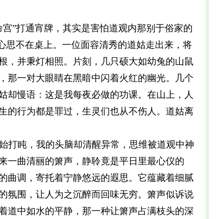
宫”打通宵牌，其实是害怕道观内那别于俗家的
”心思不在桌上。一位面容清秀的道姑走出来，将
根，并秉灯相照。片刻，几只硕大如幼兔的山鼠
，那一对大眼睛在黑暗中闪着火红的幽光。几个
姑却慢语：这是我每夜必做的功课。在山上，人
生的行为都是罪过，生灵们也从不伤人。道姑离
始打盹，我的头脑却清醒异常，思维被道观中神
来一曲清丽的箫声，静聆竟是平日里最心仪的
的曲调，寄托着宁静悠远的遐思。它蕴藏着细腻
的氛围，让人为之沉醉而回味无穷。箫声似诉说
着道中如水的平静，那一种让箫声占满枝头的深