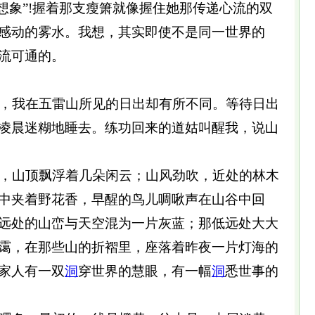
想象”!握着那支瘦箫就像握住她那传递心流的双
感动的雾水。我想，其实即使不是同一世界的
流可通的。
，我在五雷山所见的日出却有所不同。等待日出
凌晨迷糊地睡去。练功回来的道姑叫醒我，说山
，山顶飘浮着几朵闲云；山风劲吹，近处的林木
中夹着野花香，早醒的鸟儿啁啾声在山谷中回
远处的山峦与天空混为一片灰蓝；那低远处大大
霭，在那些山的折褶里，座落着昨夜一片灯海的
家人有一双
洞
穿世界的慧眼，有一幅
洞
悉世事的