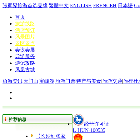
张家界旅游首选品牌
繁體中文
ENGLISH
FRENCEH
日本語
G
首页
旅游线路
酒店预订
风景图片
景区景点
会议会展
导游服务
游记攻略
凤凰古城
旅游资讯
|
天门山
|
宝峰湖
|
旅游门票
|
特产与美食
|
旅游交通
|
旅行社
推荐信息
经营许可证
L-HUN-100535
【长沙到张家