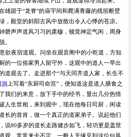
得上上签的香客陆续下山，道观显得冷清起来。
在雄踞于“龙脊”的庙宇间和爬满青藤的残垣断壁
绿，殿堂的斜阳古风中放散出令人心悸的苍凉。
钟磬声声道风习习的肃穆，顿觉神定气闲，周身
脱。
意欲夜宿道观。问坐在观音阁中的小乾道，方知
厨的一位俗家男人留守外，这观中的道人一早出
的道观去了。走进那个“与天同齐道人家，长生不
门
洞
上写着“东厨司命宫”，便知道这是道人膳食之
了我们的来意，放下手中的经书，显出几分热情
破人生世相，来到观中，现在他每日司厨，闲读
道长的首肯，做一个真正的道家弟子。说起他们
，说80多岁的道长走路健步如飞，轻功更是盖世
道观，常常来去不定，一般人无缘见到这位仙风