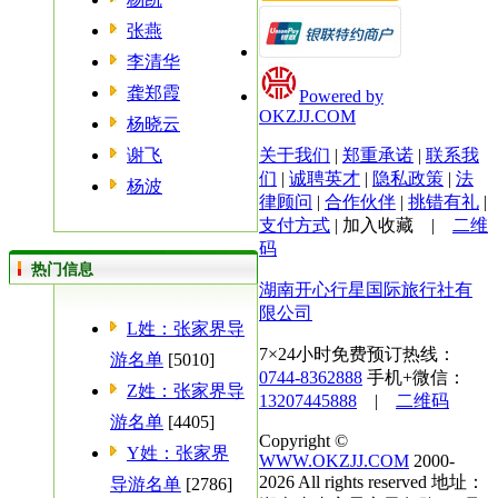
张燕
李清华
龚郑霞
Powered by
OKZJJ.COM
杨晓云
谢飞
关于我们
|
郑重承诺
|
联系我
们
|
诚聘英才
|
隐私政策
|
法
杨波
律顾问
|
合作伙伴
|
挑错有礼
|
支付方式
|
加入收藏
|
二维
码
热门信息
湖南开心行星国际旅行社有
限公司
L姓：张家界导
7×24小时免费预订热线：
游名单
[5010]
0744-8362888
手机+微信：
Z姓：张家界导
13207445888
|
二维码
游名单
[4405]
Copyright ©
Y姓：张家界
WWW.OKZJJ.COM
2000-
2026 All rights reserved 地址：
导游名单
[2786]