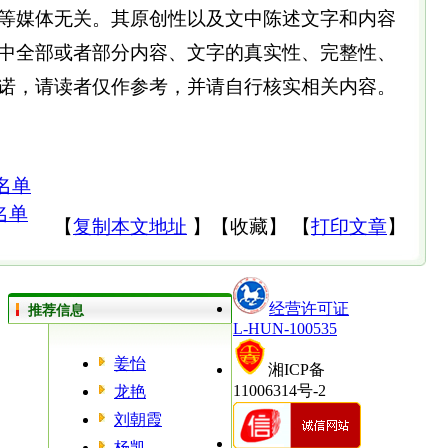
等媒体无关。其原创性以及文中陈述文字和内容
中全部或者部分内容、文字的真实性、完整性、
诺，请读者仅作参考，并请自行核实相关内容。
名单
名单
【
复制本文地址
】
【
收藏
】
【
打印文章
】
经营许可证
推荐信息
L-HUN-100535
姜怡
湘ICP备
11006314号-2
龙艳
刘朝霞
杨凯