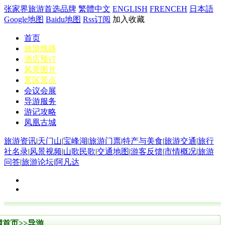
张家界旅游首选品牌
繁體中文
ENGLISH
FRENCEH
日本語
Google地图
Baidu地图
Rss订阅
加入收藏
首页
旅游线路
酒店预订
风景图片
景区景点
会议会展
导游服务
游记攻略
凤凰古城
旅游资讯
|
天门山
|
宝峰湖
|
旅游门票
|
特产与美食
|
旅游交通
|
旅行
社名录
|
风景视频
|
山歌民歌
|
交通地图
|
游客反馈
|
市情概况
|
旅游
问答
|
旅游论坛
|
阿凡达
网首页
>>
导游