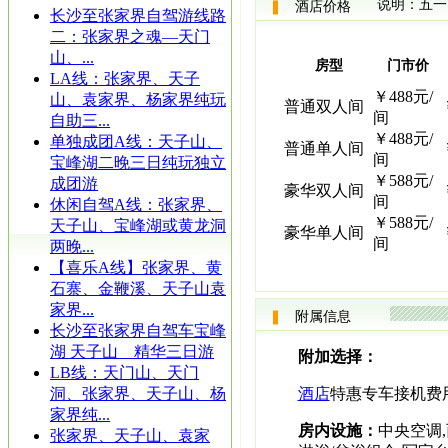
说明：五一
酒店价格
长沙至张家界自驾游线路
二：张家界之魂—天门
山、...
房型
门市价
LA线：张家界、天子
￥488元/
山、袁家界、杨家界纯玩
普通双人间
间
自助三...
￥488元/
单独成团A线：天子山、
普通单人间
间
宝峰湖二晚三日纯玩独立
￥588元/
成团游
豪华双人间
间
休闲自驾A线：张家界、
￥588元/
天子山、宝峰湖或黄龙洞
豪华单人间
间
两晚...
【喜乐A线】张家界、黄
石寨、金鞭溪、天子山袁
家界...
附属信息
长沙至张家界自驾车宝峰
湖 天子山 精华三日游
附加选择：
LB线：天门山、天门
洞、张家界、天子山、杨
酒店
特惠专车接机费用
家界纯...
房内设施：
中央空调,
张家界、天子山、袁家