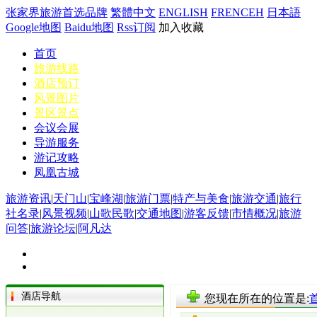
张家界旅游首选品牌
繁體中文
ENGLISH
FRENCEH
日本語
Google地图
Baidu地图
Rss订阅
加入收藏
首页
旅游线路
酒店预订
风景图片
景区景点
会议会展
导游服务
游记攻略
凤凰古城
旅游资讯
|
天门山
|
宝峰湖
|
旅游门票
|
特产与美食
|
旅游交通
|
旅行
社名录
|
风景视频
|
山歌民歌
|
交通地图
|
游客反馈
|
市情概况
|
旅游
问答
|
旅游论坛
|
阿凡达
酒店导航
您现在所在的位置是: