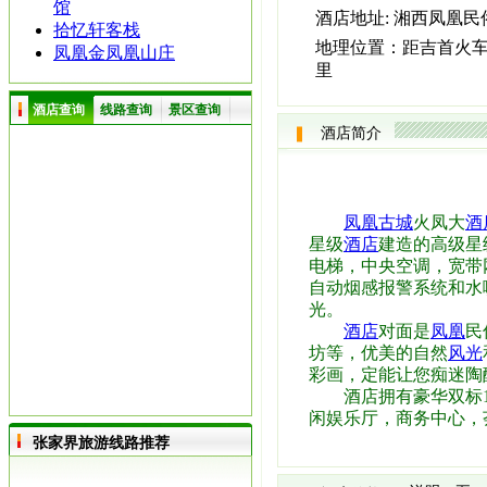
馆
酒店地址:
湘西凤凰民
拾忆轩客栈
地理位置：
距吉首火车
凤凰金凤凰山庄
里
酒店查询
线路查询
景区查询
酒店简介
凤凰古城
火凤大
酒
星级
酒店
建造的高级星
电梯，中央空调，宽带
自动烟感报警系统和水
光。
酒店
对面是
凤凰
民
坊等，优美的自然
风光
彩画，定能让您痴迷陶
酒店拥有豪华双标14
闲娱乐厅，商务中心，
张家界旅游线路推荐