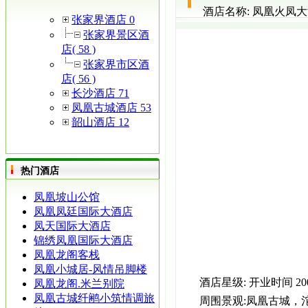
酒店名称:
凤凰火凤大
张家界酒店 0
张家界景区酒
店( 58 )
张家界市区酒
店( 56 )
长沙酒店 71
凤凰古城酒店 53
韶山酒店 12
热门酒店
凤凰坡山公馆
凤凰凤廷国际大酒店
凤天国际大酒店
锦绣凤凰国际大酒店
凤凰龙阁客栈
凤凰小城居-风情吊脚楼
酒店星级:
开业时间
2
凤凰龙阁.米兰别院
凤凰古城纤鹇小筑情调旅
周围景观:
凤凰古城，