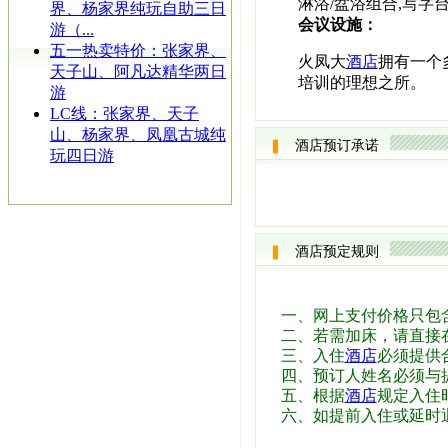
淋浴/盆浴组合,写字
界、杨家界纯玩自助三日
会议设施：
游（...
五一热卖特价：张家界、
火凤大
酒店
拥有一个
天子山、阿凡达精华两日
培训的理想之所。
游
LC线：张家界、天子
山、杨家界、凤凰古城纯
酒店预订承诺
玩四日游
酒店预定规则
一、网上支付价格只包
二、若需加床，请直接
三、入住
酒店
必须提供
四、预订人姓名必须与
五、根据
酒店
规定入住时
六、如提前入住或延时