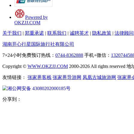
Powered by
OKZJJ.COM
关于我们
|
郑重承诺
|
联系我们
|
诚聘英才
|
隐私政策
|
法律顾问
湖南开心行星国际旅行社有限公司
7×24小时免费预订热线：
0744-8362888
手机+微信：
132074458
Copyright ©
WWW.OKZJJ.COM
2000-2026 All rights re
友情链接：
张家界客栈
张家界导游网
凤凰古城旅游网
张家界
湘公网安备 43080202000185号
分享到：