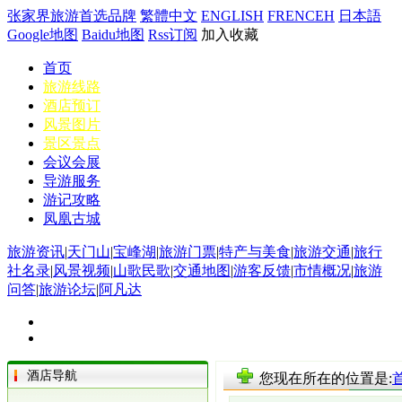
张家界旅游首选品牌
繁體中文
ENGLISH
FRENCEH
日本語
Google地图
Baidu地图
Rss订阅
加入收藏
首页
旅游线路
酒店预订
风景图片
景区景点
会议会展
导游服务
游记攻略
凤凰古城
旅游资讯
|
天门山
|
宝峰湖
|
旅游门票
|
特产与美食
|
旅游交通
|
旅行
社名录
|
风景视频
|
山歌民歌
|
交通地图
|
游客反馈
|
市情概况
|
旅游
问答
|
旅游论坛
|
阿凡达
酒店导航
您现在所在的位置是: