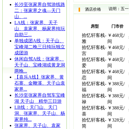
长沙至张家界自驾游线路
说明：五一
酒店价格
二：张家界之魂—天门
山、...
LA线：张家界、天子
房型
门市价
山、袁家界、杨家界纯玩
自助三...
拾忆轩客栈-
￥468元/
单独成团A线：天子山、
雅
间
宝峰湖二晚三日纯玩独立
拾忆轩客栈-
￥468元/
成团游
宫
间
休闲自驾A线：张家界、
拾忆轩客栈-
￥468元/
天子山、宝峰湖或黄龙洞
爱
间
两晚...
拾忆轩客栈-
￥468元/
【喜乐A线】张家界、黄
恋
间
石寨、金鞭溪、天子山袁
拾忆轩客栈-
￥388元/
家界...
福
间
长沙至张家界自驾车宝峰
拾忆轩客栈-
￥388元/
湖 天子山 精华三日游
禄
间
LB线：天门山、天门
拾忆轩客栈-
￥388元/
洞、张家界、天子山、杨
喜
间
家界纯...
拾忆轩客栈-
￥328元/
张家界、天子山、袁家
简
间