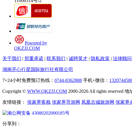
11006314号-2
Powered by
OKZJJ.COM
关于我们
|
郑重承诺
|
联系我们
|
诚聘英才
|
隐私政策
|
法律顾问
湖南开心行星国际旅行社有限公司
7×24小时免费预订热线：
0744-8362888
手机+微信：
132074458
Copyright ©
WWW.OKZJJ.COM
2000-2026 All rights re
友情链接：
张家界客栈
张家界导游网
凤凰古城旅游网
张家界
湘公网安备 43080202000185号
分享到：