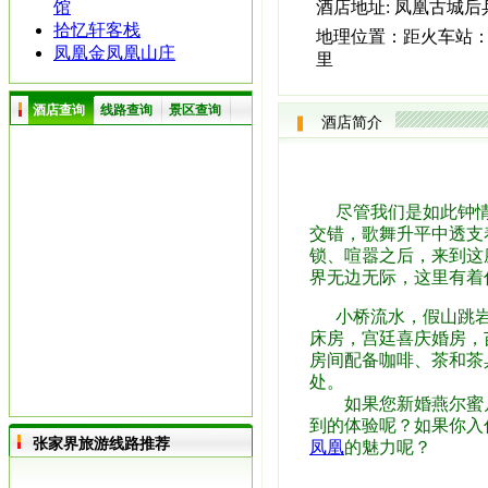
馆
酒店地址:
凤凰古城后兵
拾忆轩客栈
地理位置：
距火车站：
凤凰金凤凰山庄
里
酒店查询
线路查询
景区查询
酒店简介
尽管我们是如此钟情
交错，歌舞升平中透支
锁、喧嚣之后，来到这
界无边无际，这里有着你
小桥流水，假山跳
床房，宫廷喜庆婚房，
房间配备咖啡、茶和茶
处。
如果您新婚燕尔蜜月
到的体验呢？如果你入
张家界旅游线路推荐
凤凰
的魅力呢？