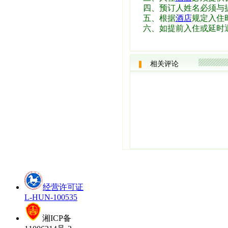
四、预订人姓名必须与
五、根据
酒店
规定入住时
六、如提前入住或延时
相关评论
经营许可证
L-HUN-100535
湘ICP备