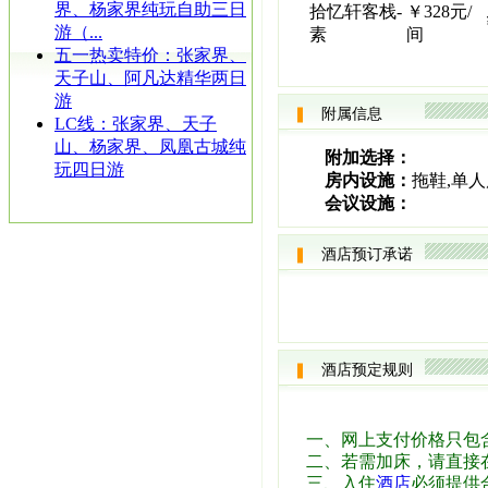
界、杨家界纯玩自助三日
拾忆轩客栈-
￥328元/
游（...
素
间
五一热卖特价：张家界、
天子山、阿凡达精华两日
游
附属信息
LC线：张家界、天子
山、杨家界、凤凰古城纯
附加选择：
玩四日游
房内设施：
拖鞋,单人
会议设施：
酒店预订承诺
酒店预定规则
一、网上支付价格只包
二、若需加床，请直接
三、入住
酒店
必须提供