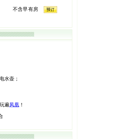
不含早
有房
,电水壶；
玩遍
凤凰
！
合