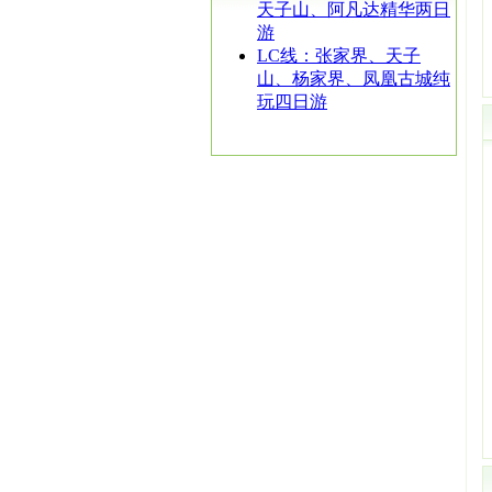
天子山、阿凡达精华两日
游
LC线：张家界、天子
山、杨家界、凤凰古城纯
玩四日游