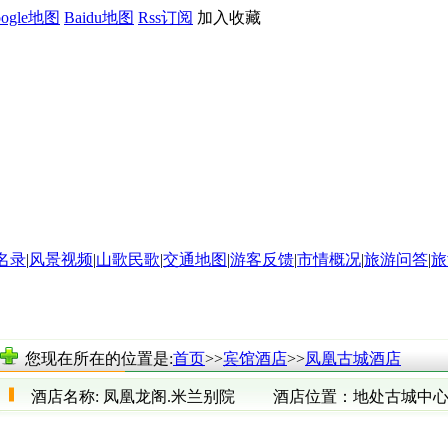
oogle地图
Baidu地图
Rss订阅
加入收藏
名录
|
风景视频
|
山歌民歌
|
交通地图
|
游客反馈
|
市情概况
|
旅游问答
|
旅
您现在所在的位置是:
首页
>>
宾馆酒店
>>
凤凰古城酒店
酒店名称:
凤凰龙阁.米兰别院
酒店位置：
地处古城中