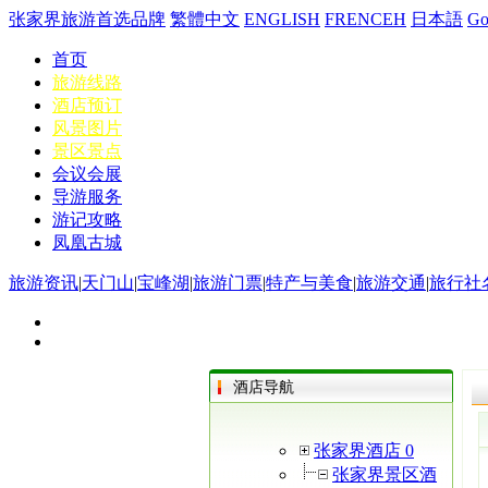
张家界旅游首选品牌
繁體中文
ENGLISH
FRENCEH
日本語
G
首页
旅游线路
酒店预订
风景图片
景区景点
会议会展
导游服务
游记攻略
凤凰古城
旅游资讯
|
天门山
|
宝峰湖
|
旅游门票
|
特产与美食
|
旅游交通
|
旅行社
酒店导航
张家界酒店 0
张家界景区酒