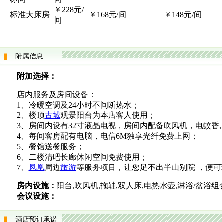
￥228元/
标准大床房
￥168元/间
￥148元/间
间
附属信息
附加选择：
店内服务及房间设备：
1、冷暖空调及24小时不间断热水；
2、楼顶
古城
观景阳台为本店客人使用；
3、房间内设有32寸液晶电视，房间内配备吹风机，电蚊香
4、每间客房配有电脑，电信6M独享光纤免费上网；
5、餐馆送餐服务；
6、二楼清吧长廊休闲空间免费使用；
7、
凤凰
周边
旅游
等服务项目，让您足不出半山别院 ，便可
房内设施：
阳台,吹风机,拖鞋,双人床,电热水壶,淋浴/盆浴组
会议设施：
酒店预订承诺