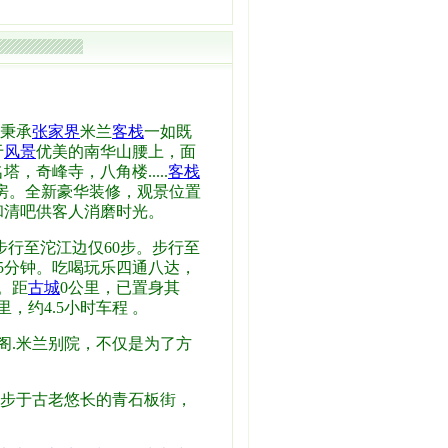
秉承
张家界
米兰
客栈
一如既
于
风景
优美的南华山腰上，面
奇峰寺，八角楼.....
客栈
房。全新豪华装修，观景位置
和清吧供客人消磨时光。
行至沱江边仅60步。步行至
5分钟。吃喝玩乐四通八达，
。距
古城
0公里，已置身其
公里，约4.5小时车程 。
.米兰别院，不仅是为了方
步于古老悠长的青石板街，