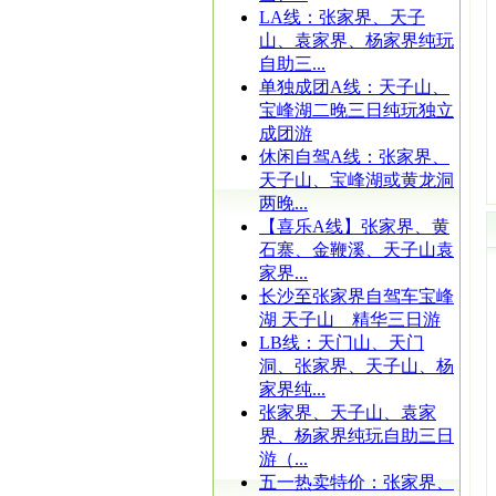
LA线：张家界、天子
山、袁家界、杨家界纯玩
自助三...
单独成团A线：天子山、
宝峰湖二晚三日纯玩独立
成团游
休闲自驾A线：张家界、
天子山、宝峰湖或黄龙洞
两晚...
【喜乐A线】张家界、黄
石寨、金鞭溪、天子山袁
家界...
长沙至张家界自驾车宝峰
湖 天子山 精华三日游
LB线：天门山、天门
洞、张家界、天子山、杨
家界纯...
张家界、天子山、袁家
界、杨家界纯玩自助三日
游（...
五一热卖特价：张家界、