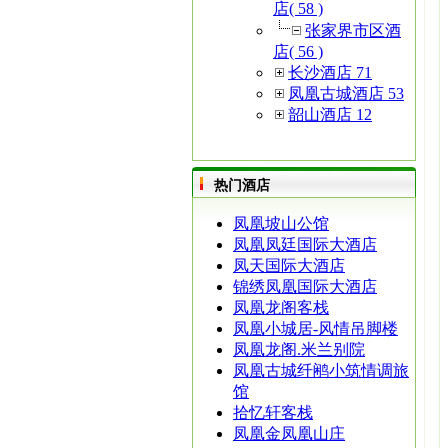
店( 58 )
张家界市区酒
店( 56 )
长沙酒店 71
凤凰古城酒店 53
韶山酒店 12
热门酒店
凤凰坡山公馆
凤凰凤廷国际大酒店
凤天国际大酒店
锦绣凤凰国际大酒店
凤凰龙阁客栈
凤凰小城居-风情吊脚楼
凤凰龙阁.米兰别院
凤凰古城纤鹇小筑情调旅
馆
拾忆轩客栈
凤凰金凤凰山庄