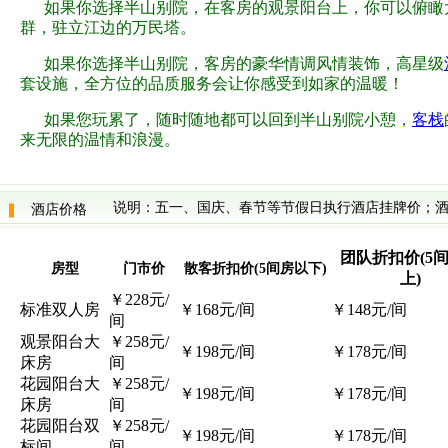
如果你选择半山别院，在客房的观景阳台上，你可以俯瞰
群，驻立江边的万民塔。
如果你选择半山别院，客房的豪华情调风情装饰，高星级
套设施，全方位的品质服务会让你感受到如家的温暖！
如果您玩累了，随时随地都可以回到半山别院小憩，
客栈
来无限的温情和浪漫。
说明：五一、国庆、春节等节假日执行酒店挂牌价；酒
酒店价格
团队折扣价(5
房型
门市价
散客折扣价(5间房以下)
上)
￥228元/
标准双人房
￥168元/间
￥148元/间
间
观景阳台大
￥258元/
￥198元/间
￥178元/间
床房
间
花园阳台大
￥258元/
￥198元/间
￥178元/间
床房
间
花园阳台双
￥258元/
￥198元/间
￥178元/间
标间
间