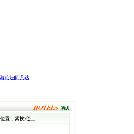
游论坛
|
阿凡达
心位置，紧挨沱江。