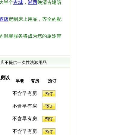
大半个
古城
，
湘西
晚清古建筑
酒店
定制床上用品，齐全的配
的温馨服务将成为您的旅途带
店不提供一次性洗漱用品
间房以
早餐
有房
预订
不含早
有房
不含早
有房
不含早
有房
不含早
有房