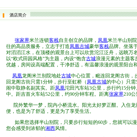
酒店简介
张家界
米兰连锁
客栈
自主创立的品牌，
凤凰
米兰半山别院
往的高品质服务，立志于打造
凤凰古城
豪华
客栈
品牌。坐落
对滔滔江水，在顶楼的观景台上可以欣赏沱江泛舟，远眺万名塔，
以“欧式田园风格”为主题，内设“饱含
古城
浪漫元素的主题客
优越，房间设高端配置，干净舒适，有温馨浪漫的观景阳台
凤凰
龙阁米兰别院地处
古城
中心位置，毗连回龙阁古街，步
回龙阁古街只需1分钟，步行至虹桥（
凤凰古城
的中心）只需
闹中取静名副其实。距
凤凰
沱田汽车站3公里，步行约15分钟
中。距吉首火车站52公里，约90分钟车程。距离
张家界
210
院外繁华一梦，院内小桥流水。阳光太好梦正酣。入住龙阁
便，也是为了舒适，更是为了享受生活。
如果您选择半山别院，只要步行短短的60步，您就可以漫
您会感受到浓郁的
湘西
风情。