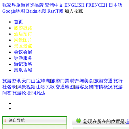
张家界旅游首选品牌
繁體中文
ENGLISH
FRENCEH
日本語
Google地图
Baidu地图
Rss订阅
加入收藏
首页
旅游线路
酒店预订
风景图片
景区景点
会议会展
导游服务
游记攻略
凤凰古城
旅游资讯
|
天门山
|
宝峰湖
|
旅游门票
|
特产与美食
|
旅游交通
|
旅行
社名录
|
风景视频
|
山歌民歌
|
交通地图
|
游客反馈
|
市情概况
|
旅游
问答
|
旅游论坛
|
阿凡达
酒店导航
您现在所在的位置是: