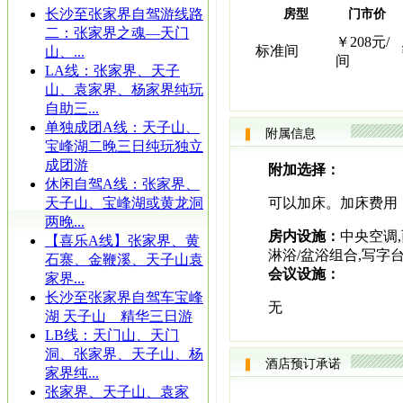
长沙至张家界自驾游线路
房型
门市价
二：张家界之魂—天门
￥208元/
标准间
山、...
间
LA线：张家界、天子
山、袁家界、杨家界纯玩
自助三...
单独成团A线：天子山、
附属信息
宝峰湖二晚三日纯玩独立
成团游
附加选择：
休闲自驾A线：张家界、
天子山、宝峰湖或黄龙洞
可以加床。加床费用：
两晚...
房内设施：
中央空调,
【喜乐A线】张家界、黄
淋浴/盆浴组合,写字
石寨、金鞭溪、天子山袁
会议设施：
家界...
长沙至张家界自驾车宝峰
无
湖 天子山 精华三日游
LB线：天门山、天门
洞、张家界、天子山、杨
酒店预订承诺
家界纯...
张家界、天子山、袁家