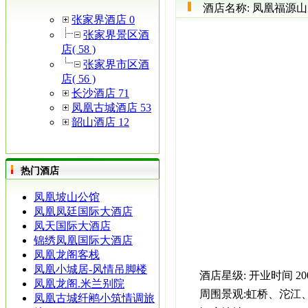
酒店名称:
凤凰福源山
张家界酒店 0
张家界景区酒
店( 58 )
张家界市区酒
店( 56 )
长沙酒店 71
凤凰古城酒店 53
韶山酒店 12
热门酒店
凤凰坡山公馆
凤凰凤廷国际大酒店
凤天国际大酒店
锦绣凤凰国际大酒店
凤凰龙阁客栈
凤凰小城居-风情吊脚楼
酒店星级:
开业时间
20
凤凰龙阁.米兰别院
周围景观:
虹桥、沱江
凤凰古城纤鹇小筑情调旅