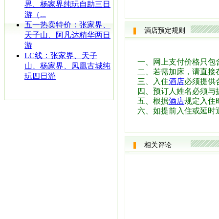
界、杨家界纯玩自助三日
游（...
五一热卖特价：张家界、
酒店预定规则
天子山、阿凡达精华两日
游
LC线：张家界、天子
一、网上支付价格只包
山、杨家界、凤凰古城纯
二、若需加床，请直接
玩四日游
三、入住
酒店
必须提供
四、预订人姓名必须与
五、根据
酒店
规定入住时
六、如提前入住或延时
相关评论