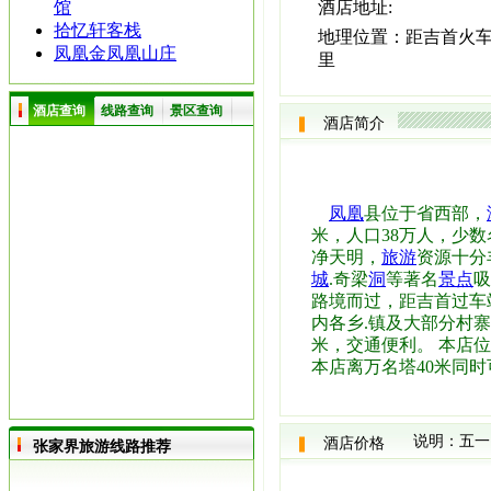
馆
酒店地址:
拾忆轩客栈
地理位置：
距吉首火车
凤凰金凤凰山庄
里
酒店查询
线路查询
景区查询
酒店简介
凤凰
县位于省西部，
米，人口38万人，少数
净天明，
旅游
资源十分
城
.奇梁
洞
等著名
景点
路境而过，距吉首过车
内各乡.镇及大部分村
米，交通便利。 本店
本店离万名塔40米同时
说明：五一
酒店价格
张家界旅游线路推荐