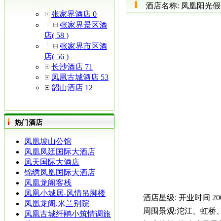
酒店名称:
凤凰阳光假
张家界酒店 0
张家界景区酒
店( 58 )
张家界市区酒
店( 56 )
长沙酒店 71
凤凰古城酒店 53
韶山酒店 12
热门酒店
凤凰坡山公馆
凤凰凤廷国际大酒店
凤天国际大酒店
锦绣凤凰国际大酒店
凤凰龙阁客栈
凤凰小城居-风情吊脚楼
酒店星级:
开业时间
20
凤凰龙阁.米兰别院
周围景观:
沱江、虹桥
凤凰古城纤鹇小筑情调旅