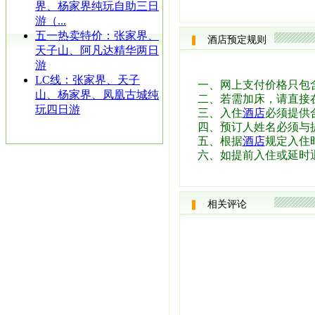
界、杨家界纯玩自助三日
游（...
五一热卖特价：张家界、
酒店预定规则
天子山、阿凡达精华两日
游
LC线：张家界、天子
一、网上支付价格只包
山、杨家界、凤凰古城纯
二、若需加床，请直接
玩四日游
三、入住
酒店
必须提供
四、预订人姓名必须与
五、根据
酒店
规定入住时
六、如提前入住或延时
相关评论