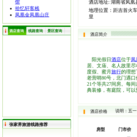
馆
酒店地址:
湖南省凤凰
拾忆轩客栈
地理位置：
距吉首火车
凤凰金凤凰山庄
里
酒店查询
线路查询
景区查询
酒店简介
阳光假日
酒店
位于
凤
居、文庙、名人故里尽
度假、蜜月
旅行
的理想
老营哨80号，北门遇
21个等共27间房。每
典装修，有庭院，可以
说明：五一
酒店价格
张家界旅游线路推荐
房型
门市价