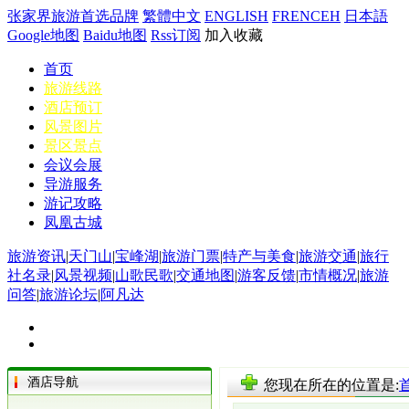
张家界旅游首选品牌
繁體中文
ENGLISH
FRENCEH
日本語
Google地图
Baidu地图
Rss订阅
加入收藏
首页
旅游线路
酒店预订
风景图片
景区景点
会议会展
导游服务
游记攻略
凤凰古城
旅游资讯
|
天门山
|
宝峰湖
|
旅游门票
|
特产与美食
|
旅游交通
|
旅行
社名录
|
风景视频
|
山歌民歌
|
交通地图
|
游客反馈
|
市情概况
|
旅游
问答
|
旅游论坛
|
阿凡达
酒店导航
您现在所在的位置是: