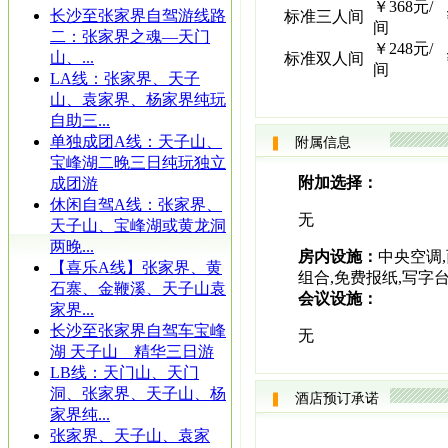
￥368元/
长沙至张家界自驾游线路
标准三人间
间
二：张家界之魂—天门
￥248元/
山、...
标准双人间
间
LA线：张家界、天子
山、袁家界、杨家界纯玩
自助三...
单独成团A线：天子山、
附属信息
宝峰湖二晚三日纯玩独立
附加选择：
成团游
休闲自驾A线：张家界、
无
天子山、宝峰湖或黄龙洞
两晚...
房内设施：
中央空调,
【喜乐A线】张家界、黄
组合,免费报纸,写字
石寨、金鞭溪、天子山袁
会议设施：
家界...
长沙至张家界自驾车宝峰
无
湖 天子山 精华三日游
LB线：天门山、天门
洞、张家界、天子山、杨
酒店预订承诺
家界纯...
张家界、天子山、袁家