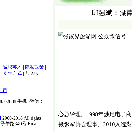
邱强斌：湖
|
诚聘英才
|
隐私政策
|
|
支付方式
|
加入收
公司
-8362888
手机+微信：
心总经理。1998年涉足电子商
M
2000-2018 All rights
子午路340号 Email：
摄影家协会理事。2010入选