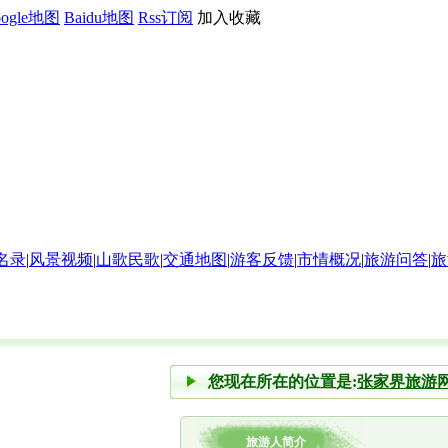
oogle地图
Baidu地图
Rss订阅
加入收藏
名录
|
风景视频
|
山歌民歌
|
交通地图
|
游客反馈
|
市情概况
|
旅游问答
|
旅
您现在所在的位置是:
张家界旅游
旅游人简介