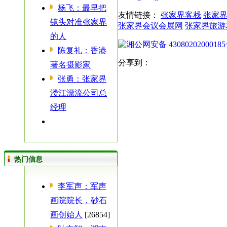
杨飞：最早把
友情链接：
张家界客栈
张家
镜头对准张家界
张家界会议会展网
张家界旅游
的人
湘公网安备 4308020200018
陈复礼：香港
分享到：
著名摄影家
张勇：张家界
溇江漂流公司总
经理
热门信息
李军声：军声
画院院长，砂石
画创始人
[26854]