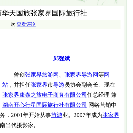
南华天国旅张家界国际旅行社
次
查看评论
邱强斌
曾创
张家界旅游网
、
张家界导游网
等
网
站
，并担任
张家界
市
导游
员协会副会长。现在
张家界康泰之旅电子商务有限公司
任总经理 兼
湖南开心行星国际旅行社有限公司
网络营销中
务，2001年开始从事
旅游
业。2007年成为
张家界
湖南当代摄影家。