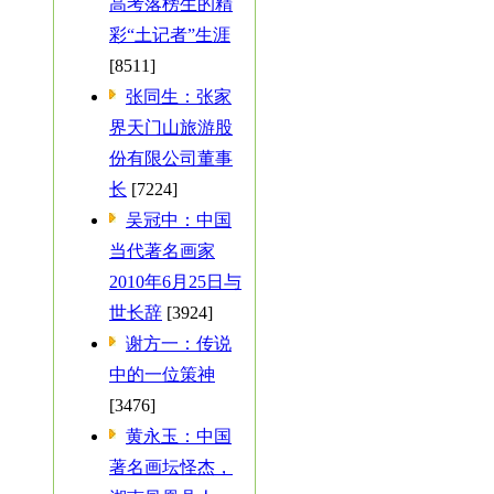
高考落榜生的精
彩“土记者”生涯
[8511]
张同生：张家
界天门山旅游股
份有限公司董事
长
[7224]
吴冠中：中国
当代著名画家
2010年6月25日与
世长辞
[3924]
谢方一：传说
中的一位策神
[3476]
黄永玉：中国
著名画坛怪杰，