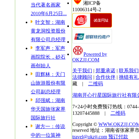
湘ICP备
当代著名画家
11006314号-2
2010年6月25日...
叶文智：湖南
黄龙洞投资股份
有限公司总经理
李军声：军声
Powered by
画院院长，砂石
OKZJJ.COM
画创始人
关于我们
|
郑重承诺
|
联系我们
田辉林：天门
法律顾问
|
合作伙伴
|
挑错有礼
山旅游股份有限
藏
|
二维码
公司副总经理
湖南开心行星国际旅行社有限
邱强斌：湖南
7×24小时免费预订热线：
0744
华天国旅张家界
13207445888 |
二维码
国际旅行社
Copyright ©
WWW.OKZJJ.CO
谢方一：传说
reserved 地址：湖南省张家界市
中的一位策神
travel@okzjj.com
预订付款