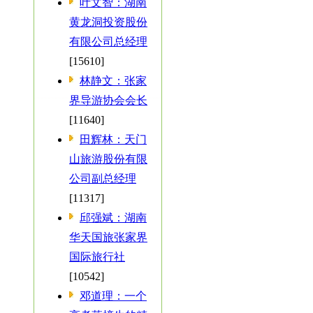
叶文智：湖南
黄龙洞投资股份
有限公司总经理
[15610]
林静文：张家
界导游协会会长
[11640]
田辉林：天门
山旅游股份有限
公司副总经理
[11317]
邱强斌：湖南
华天国旅张家界
国际旅行社
[10542]
邓道理：一个