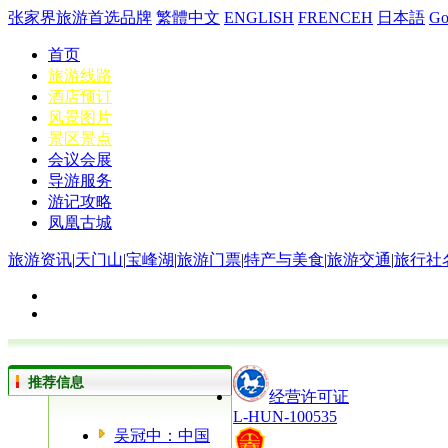
张家界旅游首选品牌
繁體中文
ENGLISH
FRENCEH
日本語
G
首页
旅游线路
酒店预订
风景图片
景区景点
会议会展
导游服务
游记攻略
凤凰古城
旅游资讯
|
天门山
|
宝峰湖
|
旅游门票
|
特产与美食
|
旅游交通
|
旅行社
推荐信息
经营许可证
L-HUN-100535
吴冠中：中国