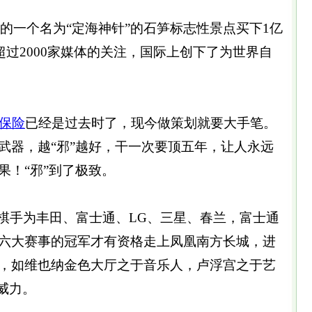
的一个名为“定海神针”的石笋标志性景点买下1亿
来超过2000家媒体的关注，国际上创下了为世界自
保险
已经是过去时了，现今做策划就要大手笔。
武器，越“邪”越好，干一次要顶五年，让人永远
果！“邪”到了极致。
棋手为丰田、富士通、LG、三星、春兰，富士通
六大赛事的冠军才有资格走上凤凰南方长城，进
，如维也纳金色大厅之于音乐人，卢浮宫之于艺
威力。