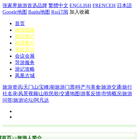
张家界旅游首选品牌
繁體中文
ENGLISH
FRENCEH
日本語
Google地图
Baidu地图
Rss订阅
加入收藏
首页
旅游线路
酒店预订
风景图片
景区景点
会议会展
导游服务
游记攻略
凤凰古城
旅游资讯
|
天门山
|
宝峰湖
|
旅游门票
|
特产与美食
|
旅游交通
|
旅行
社名录
|
风景视频
|
山歌民歌
|
交通地图
|
游客反馈
|
市情概况
|
旅游
问答
|
旅游论坛
|
阿凡达
网首页
>>
旅游人简介