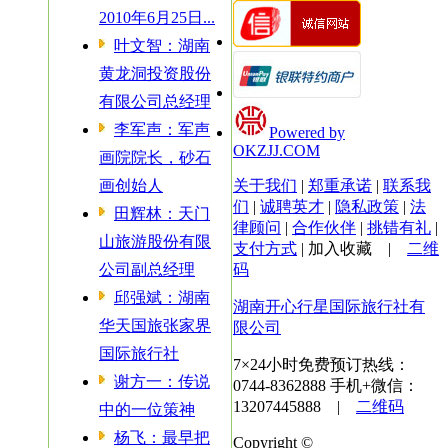
2010年6月25日...
叶文智：湖南
黄龙洞投资股份
有限公司总经理
李军声：军声
Powered by
OKZJJ.COM
画院院长，砂石
画创始人
关于我们
|
郑重承诺
|
联系我
们
|
诚聘英才
|
隐私政策
|
法
田辉林：天门
律顾问
|
合作伙伴
|
挑错有礼
|
山旅游股份有限
支付方式
|
加入收藏
|
二维
公司副总经理
码
邱强斌：湖南
湖南开心行星国际旅行社有
华天国旅张家界
限公司
国际旅行社
7×24小时免费预订热线：
谢方一：传说
0744-8362888
手机+微信：
13207445888 |
二维码
中的一位策神
杨飞：最早把
Copyright ©