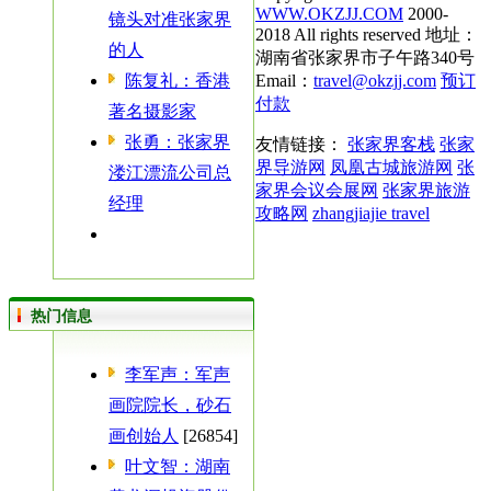
WWW.OKZJJ.COM
2000-
镜头对准张家界
2018 All rights reserved 地址：
的人
湖南省张家界市子午路340号
陈复礼：香港
Email：
travel@okzjj.com
预订
付款
著名摄影家
张勇：张家界
友情链接：
张家界客栈
张家
界导游网
凤凰古城旅游网
张
溇江漂流公司总
家界会议会展网
张家界旅游
经理
攻略网
zhangjiajie travel
热门信息
李军声：军声
画院院长，砂石
画创始人
[26854]
叶文智：湖南