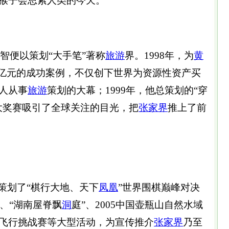
猴子会思索人类的今天。
智便以策划“大手笔”著称
旅游
界。1998年，为
黄
保亿元的成功案例，不仅创下世界为资源性资产买
人从事
旅游
策划的大幕；1999年，他总策划的“穿
大奖赛吸引了全球关注的目光，把
张家界
推上了前
策划了“棋行大地、天下
凤凰
”世界围棋巅峰对决
、“湖南屋脊飘
洞
庭”、2005中国壶瓶山自然水域
飞行挑战赛等大型活动，为宣传推介
张家界
乃至