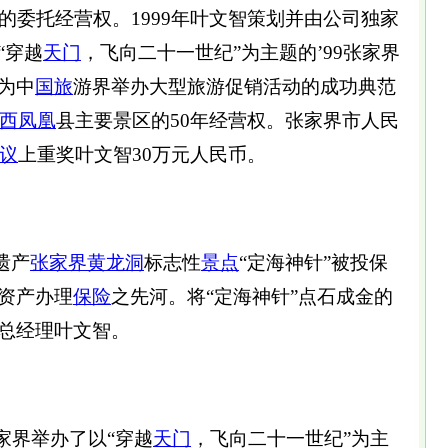
年的委托经营权。1999年叶文智策划并由公司独家
“穿越
天门
，飞向二十一世纪”为主题的’99张家界
为中
国旅
游界举办大型旅游促销活动的成功典范
西
凤凰
县主要景区的50年经营权。张家界市人民
议
上重奖叶文智30万元人民币。
遗产
张家界黄龙洞
标志性
景点
“定海神针”被投保
资产办理
保险
之先河。将“定海神针”点石成金的
总经理叶文智。
张家界举办了以“穿越
天门
，飞向二十一世纪”为主