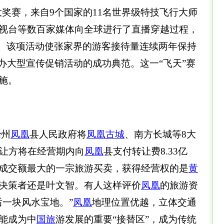
大奖赛，来自9个国家的11名世界级特技飞行大师
视台等数百家媒体向全球进行了直播穿越过程，
界。该项活动使张家界的游客接待量连续两年保持
办大型宣传促销活动的成功典范。这一“飞天”赛
施。
治州
凤凰
县人民政府将
凤凰古城
、南方长城等8大
受让方将在经营期内向
凤凰
县支付转让费8.33亿
成交额最大的一宗旅游买卖，获得经营权的是
黄
决策者还是叶文智。有人这样评价
凤凰
的旅游资
后一块风水宝地。”
凤凰
地理位置优越，立体交通
能成为中
国旅
游发展的重要“接替区”，成为传统