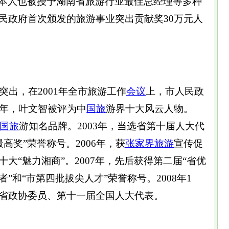
智本人也被授予湖南省旅游行业最佳总经理等多种
民政府首次颁发的旅游事业突出贡献奖30万元人
出，在2001年全市旅游工作
会议
上，市人民政
同年，叶文智被评为中
国旅
游界十大风云人物。
国旅
游知名品牌。2003年，当选省第十届人大代
最高奖”荣誉称号。2006年，获
张家界旅游
宣传促
大“魅力湘商”。2007年，先后获得第二届“省优
”和“市第四批拔尖人才”荣誉称号。2008年1
省政协委员、第十一届全国人大代表。