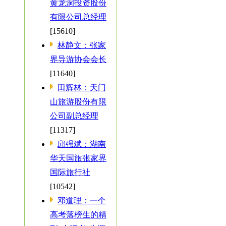
黄龙洞投资股份
有限公司总经理
[15610]
林静文：张家
界导游协会会长
[11640]
田辉林：天门
山旅游股份有限
公司副总经理
[11317]
邱强斌：湖南
华天国旅张家界
国际旅行社
[10542]
邓道理：一个
高考落榜生的精