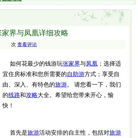
张家界与凤凰详细攻略
次
查看评论
如何花最少的钱游玩
张家界
与
凤凰
；选择适
宜住房标准和您所需要的
自助游
方式；享受自
由、深入、有特色的
旅游
。 请您看一下，我们
的
线路
和
攻略
大全。希望给您带来开心，愉
快！
首先是
旅游
活动安排的自主性，包括对
旅游