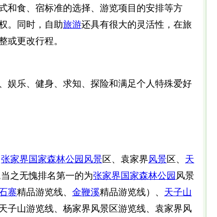
式和食、宿标准的选择、游览项目的安排等方
权。同时，自助
旅游
还具有很大的灵活性，在旅
整或更改行程。
、娱乐、健身、求知、探险和满足个人特殊爱好
（
张家界
国家森林公园
风景
区、袁家界
风景
区、
天
,当之无愧排名第一的为
张家界
国家森林公园
风景
石寨
精品游览线、
金鞭溪
精品游览线）、
天子山
天子山游览线、杨家界风景区游览线、袁家界风