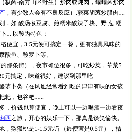
（枞菌-南方山区野生）炒肉或炖肉，罐罐菌炒肉
产
，有少数人会有不良反应）,蕨菜胡葱炒腊肉....
，如 酸汤煮豆腐、煎糯米酸辣子块、野 葱 糯
... 以酸为特色；
便宜，3-5元便可搞定一餐，更有独具风味的
家酸鱼、酸罗卜等。
的那条街），夜市摊位很多，可吃炒菜，荤菜5
、30元搞定，味道很好，建议到那里吃
酸萝卜类（在凤凰经常看到吃的津津有味的女孩
，包谷粑......
多，价钱也算便宜，晚上可以一边喝酒一边看夜
湘西
之旅，开心的娱乐一下，那真是谈笑愉快。
猴桃是1-1.5元/斤（最便宜是0.5元），桔