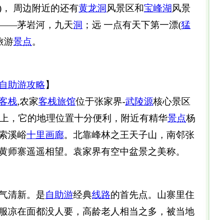
)， 周边附近的还有
黄龙洞
风景区和
宝峰湖
风景
——茅岩河，九天
洞
；远 一点有天下第一漂(
猛
旅游
景点
。
自助游
攻略
】
客栈
,农家
客栈
旅馆
位于张家界-
武陵源
核心景区
米以上，它的地理位置十分便利，附近有精华
景点
杨
索溪峪
十里画廊
。北靠峰林之王天子山，南邻张
黄师寨遥遥相望。袁家界有空中盆景之美称。
气清新。是
自助游
经典
线路
的首先点。山寨里住
服凉在面都没人要，高龄老人相当之多，被当地