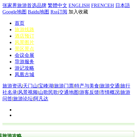
张家界旅游首选品牌
繁體中文
ENGLISH
FRENCEH
日本語
Google地图
Baidu地图
Rss订阅
加入收藏
首页
旅游线路
酒店预订
风景图片
景区景点
会议会展
导游服务
游记攻略
凤凰古城
旅游资讯
|
天门山
|
宝峰湖
|
旅游门票
|
特产与美食
|
旅游交通
|
旅行
社名录
|
风景视频
|
山歌民歌
|
交通地图
|
游客反馈
|
市情概况
|
旅游
问答
|
旅游论坛
|
阿凡达
界旅游攻略