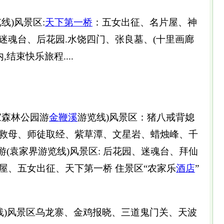
线)风景区:
天下第一桥
：五女出征、名片屋、神
迷魂台、后花园.水饶四门、张良墓、(十里画廊
结束快乐旅程....
家森林公园游
金鞭溪
游览线)风景区：猪八戒背媳
救母、师徒取经、紫草潭、文星岩、蜡烛峰、千
饭后游(袁家界游览线)风景区: 后花园、迷魂台、拜仙
屋、五女出征、天下第一桥 住景区“农家乐
酒店
”
览线)风景区乌龙寨、金鸡报晓、三道鬼门关、天波