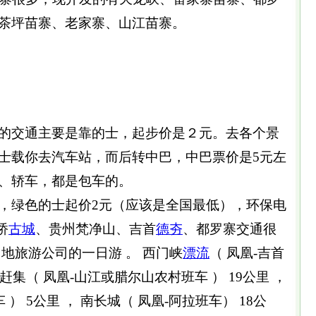
茶坪苗寨、老家寨、山江苗寨。
的交通主要是靠的士，起步价是２元。去各个景
士载你去汽车站，而后转中巴，中巴票价是5元左
、轿车，都是包车的。
，绿色的士起价2元（应该是全国最低），环保电
桥
古城
、贵州梵净山、吉首
德夯
、都罗寨交通很
地旅游公司的一日游 。 西门峡
漂流
（ 凤凰-吉首
江赶集（ 凤凰-山江或腊尔山农村班车 ） 19公里 ，
 ） 5公里 ， 南长城（ 凤凰-阿拉班车） 18公