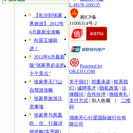
L-HUN-100535
【长沙到张家
湘ICP备
11006314号-2
界旅游】 2012年
6月最新全攻略
向苗王城前
进！
2012年6月最新
版“张家界必去的
Powered by
OKZJJ.COM
十个景点”
张家界天门山
关于我们
|
郑重承诺
|
联系我
们
|
诚聘英才
|
隐私政策
|
法
自驾游攻略
律顾问
|
合作伙伴
|
挑错有礼
|
张家界旅游注
支付方式
|
加入收藏
|
二维
意事项
码
张家界与凤凰
湖南开心行星国际旅行社有
吃、住、行最详
限公司
细攻略[实用篇]