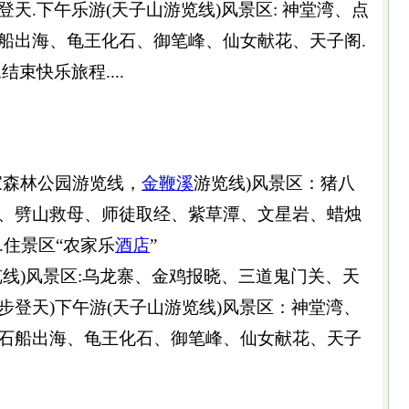
天.下午乐游(天子山游览线)风景区: 神堂湾、点
船出海、龟王化石、御笔峰、仙女献花、天子阁.
束快乐旅程....
家森林公园游览线，
金鞭溪
游览线)风景区：猪八
、劈山救母、师徒取经、紫草潭、文星岩、蜡烛
. .住景区“农家乐
酒店
”
览线)风景区:乌龙寨、金鸡报晓、三道鬼门关、天
步登天)下午游(天子山游览线)风景区：神堂湾、
石船出海、龟王化石、御笔峰、仙女献花、天子