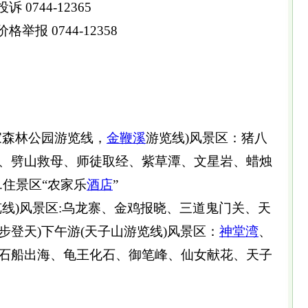
 0744-12365
格举报 0744-12358
家森林公园游览线，
金鞭溪
游览线)风景区：猪八
、劈山救母、师徒取经、紫草潭、文星岩、蜡烛
. .住景区“农家乐
酒店
”
览线)风景区:乌龙寨、金鸡报晓、三道鬼门关、天
登天)下午游(天子山游览线)风景区：
神堂湾
、
石船出海、龟王化石、御笔峰、仙女献花、天子