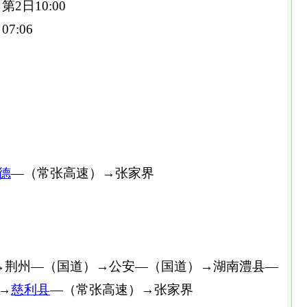
 第2日10:00
07:06
德
—（常张高速）→张家界
荆州—（国道）→公安—（国道）→湖南澧县—
→
慈利县
—（常张高速）→张家界