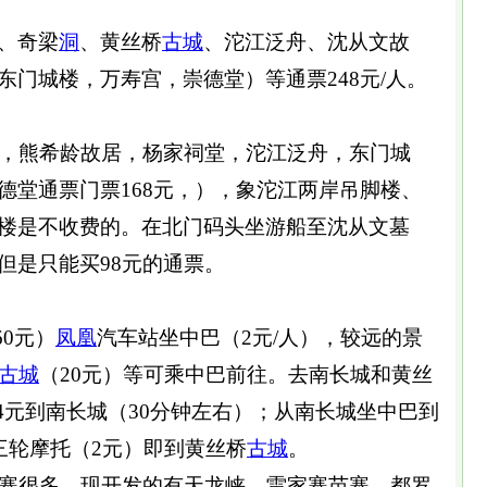
、奇梁
洞
、黄丝桥
古城
、沱江泛舟、沈从文故
东门城楼，万寿宫，崇德堂）等通票248元/人。
，熊希龄故居，杨家祠堂，沱江泛舟，东门城
德堂通票门票168元，），象沱江两岸吊脚楼、
楼是不收费的。在北门码头坐游船至沈从文墓
但是只能买98元的通票。
60元）
凤凰
汽车站坐中巴（2元/人），较远的景
古城
（20元）等可乘中巴前往。去南长城和黄丝
-4元到南长城（30分钟左右）；从南长城坐中巴到
三轮摩托（2元）即到黄丝桥
古城
。
寨很多，现开发的有天龙峡、雷家寨苗寨、都罗