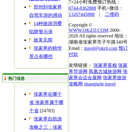
7×24小时免费预订热线：
郑州到张家界
0744-8362888
手机+微信：
13207445888
|
二维码
自驾车游的感动
14种旅游消费
Copyright ©
WWW.OKZJJ.COM
2000-
陷阱警示录
2026 All rights reserved 地址：
旅美见闻
湖南省张家界市子午路340号
张家界的精华
Email：
travel@okzjj.com
预订
付款
景点有哪些
友情链接：
张家界客栈
张家
界导游网
凤凰古城旅游网
张
家界会议会展网
张家界旅游
热门信息
攻略网
zhangjiajie travel
张家界在哪个
省 张家界属于哪
个省
[24783]
张家界自助游
攻略之三：张家