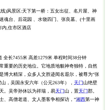
览线)风景区:天下第一桥：五女出征、名片屋、神
迷魂台、后花园 、水饶四门、张良墓、(十里画
市内,住市区酒店
全长7455米 高差1279米 单程时间38分钟
常重要的历史地位。它地质地貌神奇独特，自然
是博大精深，众多人文胜迹闻名遐尔，被尊为“张
山，吴国永安六年（公元263年），
天门
山绝壁
天。吴帝孙休以为祥瑞，易
天门
山，置
天门
郡。
士、高僧老道、文人墨客争相探访，“
湘西
第一神