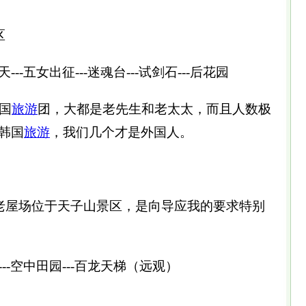
区
天---五女出征---迷魂台---试剑石---后花园
国
旅游
团，大都是老先生和老太太，而且人数极
韩国
旅游
，我们几个才是外国人。
（老屋场位于天子山景区，是向导应我的要求特别
--空中田园---百龙天梯（远观）