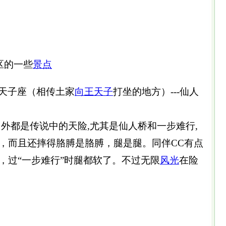
区的一些
景点
--天子座（相传土家
向王天子
打坐的地方）---仙人
外都是传说中的天险,尤其是仙人桥和一步难行,
，而且还摔得胳膊是胳膊，腿是腿。同伴CC有点
，过“一步难行”时腿都软了。不过无限
风光
在险