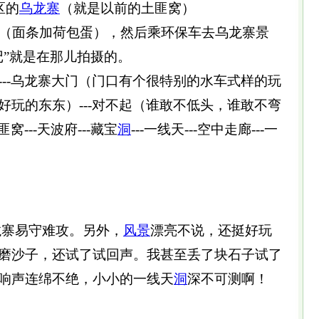
区的
乌龙寨
（就是以前的土匪窝）
（面条加荷包蛋），然后乘环保车去乌龙寨景
记”就是在那儿拍摄的。
---乌龙寨大门（门口有个很特别的水车式样的玩
好玩的东东）---对不起（谁敢不低头，谁敢不弯
窝---天波府---藏宝
洞
---一线天---空中走廊---一
龙寨易守难攻。另外，
风景
漂亮不说，还挺好玩
磨沙子，还试了试回声。我甚至丢了块石子试了
响声连绵不绝，小小的一线天
洞
深不可测啊！