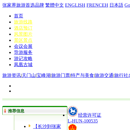
张家界旅游首选品牌
繁體中文
ENGLISH
FRENCEH
日本語
G
首页
旅游线路
酒店预订
风景图片
景区景点
会议会展
导游服务
游记攻略
凤凰古城
旅游资讯
|
天门山
|
宝峰湖
|
旅游门票
|
特产与美食
|
旅游交通
|
旅行社
推荐信息
经营许可证
L-HUN-100535
【长沙到张家