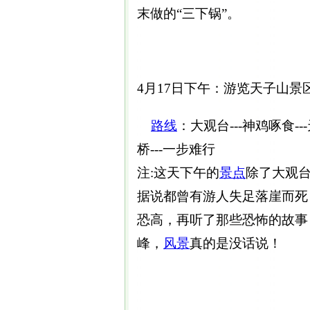
末做的“三下锅”。
4月17日下午：游览天子山景
路线
：大观台---神鸡啄食-
桥---一步难行
注:这天下午的
景点
除了大观台
据说都曾有游人失足落崖而死
恐高，再听了那些恐怖的故事
峰，
风景
真的是没话说！