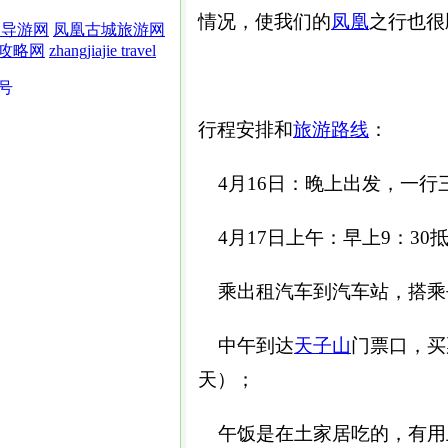
情况，使我们的
凤凰
之行也很
界导游网
凤凰古城旅游网
攻略网
zhangjiajie travel
5号
行程安排和
旅游路线
：
4月16日：晚上出发，一行
4月17日上午：早上9：30
乘出租汽车到汽车站，搭乘
中午到达
天子山
门票口，买票
天）；
午饭是在土家居吃的，有用