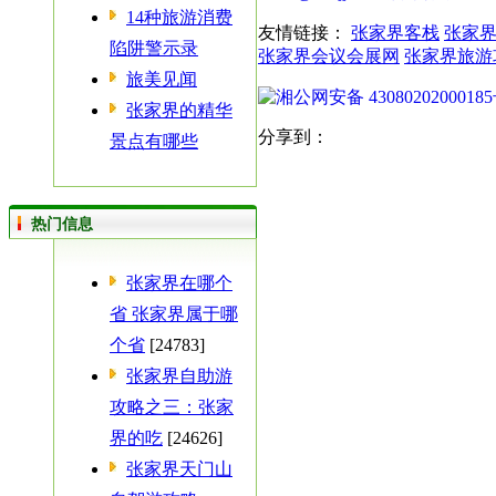
14种旅游消费
友情链接：
张家界客栈
张家
陷阱警示录
张家界会议会展网
张家界旅游
旅美见闻
湘公网安备 4308020200018
张家界的精华
分享到：
景点有哪些
热门信息
张家界在哪个
省 张家界属于哪
个省
[24783]
张家界自助游
攻略之三：张家
界的吃
[24626]
张家界天门山