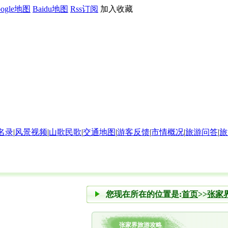
oogle地图
Baidu地图
Rss订阅
加入收藏
名录
|
风景视频
|
山歌民歌
|
交通地图
|
游客反馈
|
市情概况
|
旅游问答
|
旅
您现在所在的位置是:
首页
>>
张家
张家界旅游攻略