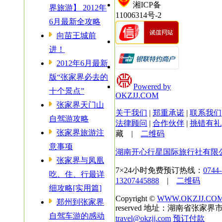
湘ICP备
界旅游】 2012年
11006314号-2
6月最新全攻略
向苗王城前
进！
2012年6月最新
版“张家界必去的
Powered by
十个景点”
OKZJJ.COM
张家界天门山
关于我们
|
郑重承诺
|
联系我们
自驾游攻略
法律顾问
|
合作伙伴
|
挑错有礼
张家界旅游注
藏
|
二维码
意事项
湖南开心行星国际旅行社有限
张家界与凤凰
7×24小时免费预订热线：
0744
吃、住、行最详
13207445888
|
二维码
细攻略[实用篇]
Copyright ©
WWW.OKZJJ.CO
郑州到张家界
reserved 地址：湖南省张家界市
自驾车游的感动
travel@okzjj.com
预订付款