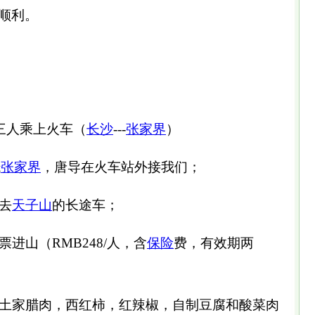
顺利。
三人乘上火车（
长沙
---
张家界
）
抵
张家界
，唐导在火车站外接我们；
去
天子山
的长途车；
进山（RMB248/人，含
保险
费，有效期两
土家腊肉，西红柿，红辣椒，自制豆腐和酸菜肉