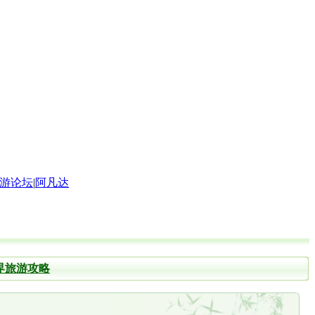
游论坛
|
阿凡达
界旅游攻略