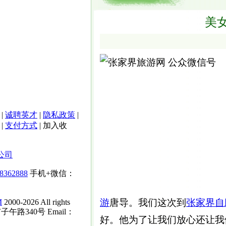
美
|
诚聘英才
|
隐私政策
|
|
支付方式
|
加入收
公司
-8362888
手机+微信：
游
唐导。我们这次到
张家界
自
M
2000-2026 All rights
子午路340号 Email：
好。他为了让我们放心还让我