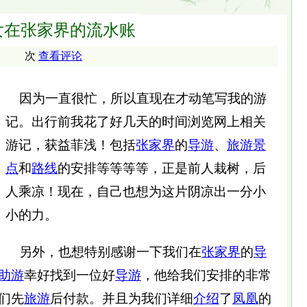
女在张家界的流水账
次
查看评论
因为一直很忙，所以直现在才动笔写我的游
记。出行前我花了好几天的时间浏览网上相关
游记，获益菲浅！包括
张家界
的
导游
、
旅游
景
点
和
路线
的安排等等等等，正是前人栽树，后
人乘凉！现在，自己也想为这片阴凉出一分小
小的力。
另外，也想特别感谢一下我们在
张家界
的
导
助游
幸好找到一位好
导游
，他给我们安排的非常
们先
旅游
后付款。并且为我们详细
介绍
了
凤凰
的