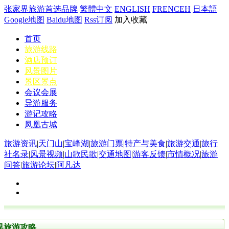
张家界旅游首选品牌
繁體中文
ENGLISH
FRENCEH
日本語
Google地图
Baidu地图
Rss订阅
加入收藏
首页
旅游线路
酒店预订
风景图片
景区景点
会议会展
导游服务
游记攻略
凤凰古城
旅游资讯
|
天门山
|
宝峰湖
|
旅游门票
|
特产与美食
|
旅游交通
|
旅行
社名录
|
风景视频
|
山歌民歌
|
交通地图
|
游客反馈
|
市情概况
|
旅游
问答
|
旅游论坛
|
阿凡达
界旅游攻略