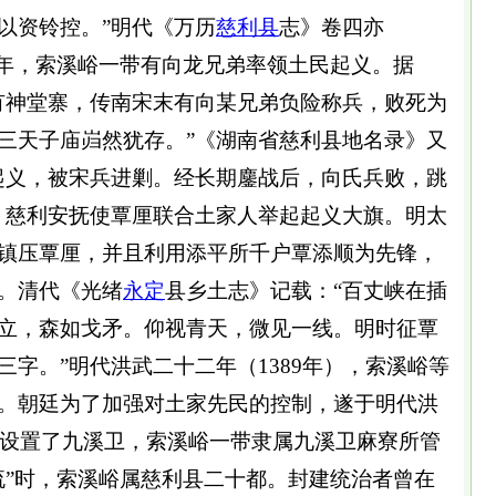
以资铃控。”明代《万历
慈利县
志》卷四亦
末年，索溪峪一带有向龙兄弟率领土民起义。据
有神堂寨，传南宋末有向某兄弟负险称兵，败死为
三天子庙岿然犹存。”《湖南省慈利县地名录》又
起义，被宋兵进剿。经长期鏖战后，向氏兵败，跳
，慈利安抚使覃厘联合土家人举起起义大旗。明太
镇压覃厘，并且利用添平所千户覃添顺为先锋，
。清代《光绪
永定
县乡土志》记载：“百丈峡在插
立，森如戈矛。仰视青天，微见一线。明时征覃
字。”明代洪武二十二年（1389年），索溪峪等
。朝廷为了加强对土家先民的控制，遂于明代洪
江垭设置了九溪卫，索溪峪一带隶属九溪卫麻寮所管
流”时，索溪峪属慈利县二十都。封建统治者曾在