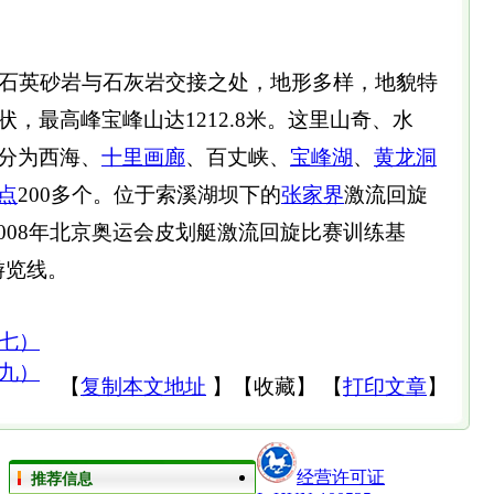
石英砂岩与石灰岩交接之处，地形多样，地貌特
，最高峰宝峰山达1212.8米。这里山奇、水
分为西海、
十里画廊
、百丈峡、
宝峰湖
、
黄龙洞
点
200多个。位于索溪湖坝下的
张家界
激流回旋
008年北京奥运会皮划艇激流回旋比赛训练基
游览线。
七）
九）
【
复制本文地址
】
【
收藏
】
【
打印文章
】
经营许可证
推荐信息