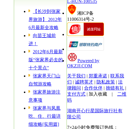
L-HUN-100535
【长沙到张家
湘ICP备
11006314号-2
界旅游】 2012年
6月最新全攻略
向苗王城前
进！
2012年6月最新
版“张家界必去的
Powered by
OKZJJ.COM
十个景点”
张家界天门山
关于我们
|
郑重承诺
|
联系我
们
|
诚聘英才
|
隐私政策
|
法
自驾游攻略
律顾问
|
合作伙伴
|
挑错有礼
|
张家界旅游注
支付方式
|
加入收藏
|
二维
意事项
码
张家界与凤凰
湖南开心行星国际旅行社有
吃、住、行最详
限公司
细攻略[实用篇]
7×24小时免费预订热线：