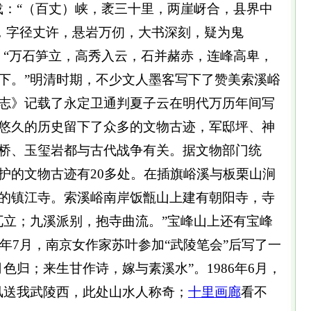
载：“（百丈）峡，袤三十里，两崖岈合，县界中
字，字径丈许，悬岩万仞，大书深刻，疑为鬼
：“万石笋立，高秀入云，石并赭赤，连峰高卑，
下。”明清时期，不少文人墨客写下了赞美索溪峪
志》记载了永定卫通判夏子云在明代万历年间写
悠久的历史留下了众多的文物古迹，军邸坪、神
桥、玉玺岩都与古代战争有关。据文物部门统
护的文物古迹有20多处。在插旗峪溪与板栗山涧
的镇江寺。索溪峪南岸饭甑山上建有朝阳寺，寺
兀立；九溪派别，抱寺曲流。”宝峰山上还有宝峰
4年7月，南京女作家苏叶参加“武陵笔会”后写了一
色归；来生甘作诗，嫁与素溪水”。1986年6月，
风送我武陵西，此处山水人称奇；
十里画廊
看不