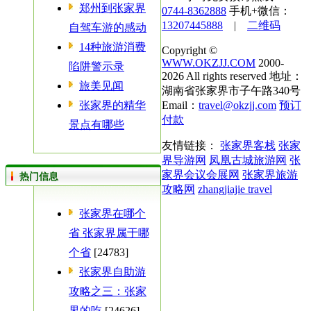
郑州到张家界
0744-8362888
手机+微信：
13207445888
|
二维码
自驾车游的感动
14种旅游消费
Copyright ©
WWW.OKZJJ.COM
2000-
陷阱警示录
2026 All rights reserved 地址：
旅美见闻
湖南省张家界市子午路340号
张家界的精华
Email：
travel@okzjj.com
预订
付款
景点有哪些
友情链接：
张家界客栈
张家
界导游网
凤凰古城旅游网
张
家界会议会展网
张家界旅游
热门信息
攻略网
zhangjiajie travel
张家界在哪个
省 张家界属于哪
个省
[24783]
张家界自助游
攻略之三：张家
界的吃
[24626]