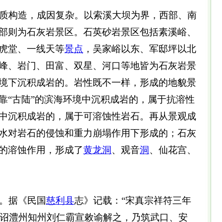
质构造，成因复杂。以索溪大坝为界，西部、南
部则为石灰岩景区。石英砂岩景区包括素溪峪、
虎堂、一线天等
景点
，吴家峪以东、军邸坪以北
峰、岩门、田富、双星、河口等地皆为石灰岩景
境下沉积成岩的。岩性既不一样，形成的地貌景
靠“古陆”的滨海环境中沉积成岩的，属于抗溶性
中沉积成岩的，属于可溶蚀性岩石。再从景观成
水对岩石的侵蚀和重力崩塌作用下形成的；石灰
的溶蚀作用，形成了
黄龙洞
、观音
洞
、仙花宫、
。据《民国
慈利县
志》记载：“宋真宗祥符三年
诏澧州知州刘仁霸宣敕谕解之，乃筑武口、安