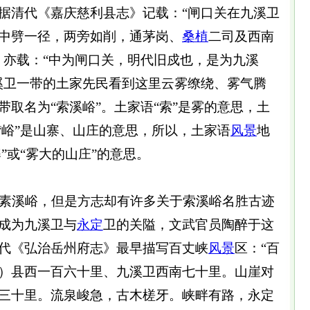
据清代《嘉庆慈利县志》记载：“闸口关在九溪卫
中劈一径，两旁如削，通茅岗、
桑植
二司及西南
》亦载：“中为闸口关，明代旧戍也，是为九溪
溪卫一带的土家先民看到这里云雾缭绕、雾气腾
取名为“索溪峪”。土家语“索”是雾的意思，土
“峪”是山寨、山庄的意思，所以，土家语
风景
地
”或“雾大的山庄”的意思。
素溪峪，但是方志却有许多关于索溪峪名胜古迹
成为九溪卫与
永定
卫的关隘，文武官员陶醉于这
代《弘治岳州府志》最早描写百丈峡
风景
区：“百
）县西一百六十里、九溪卫西南七十里。山崖对
三十里。流泉峻急，古木槎牙。峡畔有路，永定