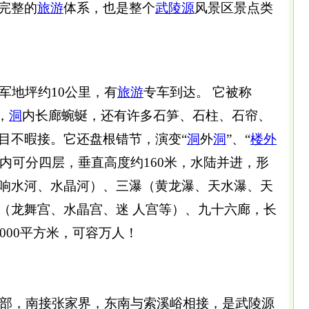
完整的
旅游
体系，也是整个
武陵源
风景区景点类
军地坪约10公里，有
旅游
专车到达。 它被称
，
洞
内长廊蜿蜒，还有许多石笋、石柱、石帘、
目不暇接。它还盘根错节，演变“
洞
外
洞
”、“
楼外
内可分四层，垂直高度约160米，水陆并进，形
响水河、水晶河）、三瀑（黄龙瀑、天水瀑、天
（龙舞宫、水晶宫、迷 人宫等）、九十六廊，长
000平方米，可容万人！
部，南接张家界，东南与索溪峪相接，是武陵源