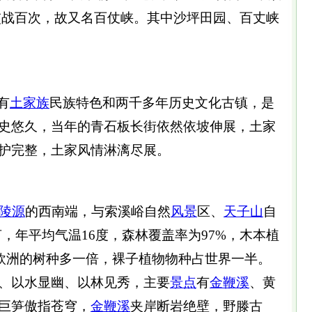
交战百次，故又名百仗峡。其中沙坪田园、百丈峡
有
土家族
民族特色和两千多年历史文化古镇，是
史悠久，当年的青石板长街依然依坡伸展，土家
护完整，土家风情淋漓尽展。
陵源
的西南端，与索溪峪自然
风景
区、
天子山
自
亩，年平均气温16度，森林覆盖率为97%，木本植
个欧洲的树种多一倍，裸子植物物种占世界一半。
、以水显幽、以林见秀，主要
景点
有
金鞭溪
、黄
巨笋傲指苍穹，
金鞭溪
夹岸断岩绝壁，野滕古