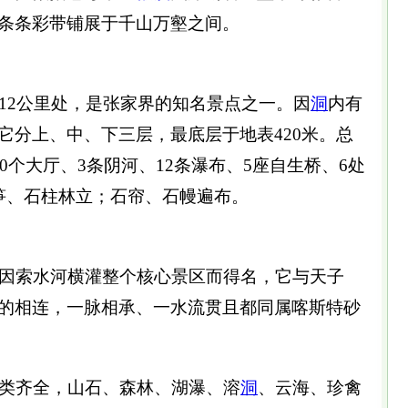
条条彩带铺展于千山万壑之间。
12公里处，是张家界的知名景点之一。因
洞
内有
它分上、中、下三层，最底层于地表420米。总
40个大厅、3条阴河、12条瀑布、5座自生桥、6处
笋、石柱林立；石帘、石幔遍布。
因索水河横灌整个核心景区而得名，它与天子
的相连，一脉相承、一水流贯且都同属喀斯特砂
类齐全，山石、森林、湖瀑、溶
洞
、云海、珍禽