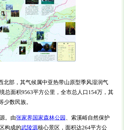
西北部，其气候属中亚热带山原型季风湿润气
境总面积9563平方公里，全市总人口154万，其
等少数民族。
源。由
张家界
国家森林公园
、索溪峪自然保护
区构成的
武陵源
核心景区，面积达264平方公