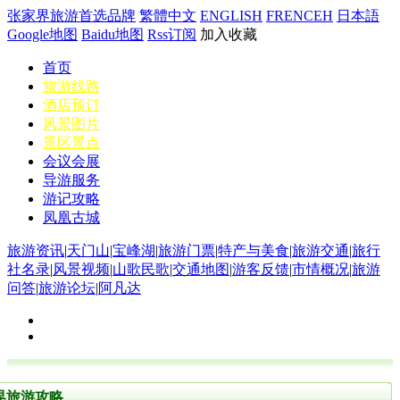
张家界旅游首选品牌
繁體中文
ENGLISH
FRENCEH
日本語
Google地图
Baidu地图
Rss订阅
加入收藏
首页
旅游线路
酒店预订
风景图片
景区景点
会议会展
导游服务
游记攻略
凤凰古城
旅游资讯
|
天门山
|
宝峰湖
|
旅游门票
|
特产与美食
|
旅游交通
|
旅行
社名录
|
风景视频
|
山歌民歌
|
交通地图
|
游客反馈
|
市情概况
|
旅游
问答
|
旅游论坛
|
阿凡达
界旅游攻略