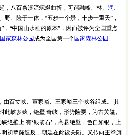
起，八百条溪流蜿蜒曲折，可谓融峰、林、
洞
、
、野、险于一体，“五步一个景，十步一重天”，
”，“中国山水画的原本”，因而被评为全国重点
国家森林公园
成为全国第一个
国家森林公园
。
由百丈峡、董家峪、王家峪三个峡谷组成。 其
时此峡多猿，绝壁 奇峡，形势险要，为古关隘。
丈峡绝壁上 有‘银箭石’，高悬绝壁，色自如银，上
传明初覃篨造反，朝廷在此设关隘。又传向王举旗