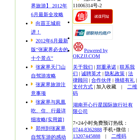
11006314号-2
界旅游】 2012年
6月最新全攻略
向苗王城前
进！
2012年6月最新
版“张家界必去的
Powered by
OKZJJ.COM
十个景点”
张家界天门山
关于我们
|
郑重承诺
|
联系我
们
|
诚聘英才
|
隐私政策
|
法
自驾游攻略
律顾问
|
合作伙伴
|
挑错有礼
|
张家界旅游注
支付方式
|
加入收藏
|
二维
意事项
码
张家界与凤凰
湖南开心行星国际旅行社有
吃、住、行最详
限公司
细攻略[实用篇]
7×24小时免费预订热线：
郑州到张家界
0744-8362888
手机+微信：
13207445888
|
二维码
自驾车游的感动