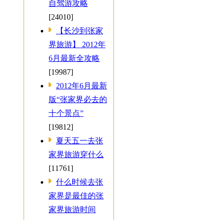
自驾游攻略
[24010]
【长沙到张家
界旅游】 2012年
6月最新全攻略
[19987]
2012年6月最新
版“张家界必去的
十个景点”
[19812]
夏天五一去张
家界旅游穿什么
[11761]
什么时候去张
家界是最佳的张
家界旅游时间