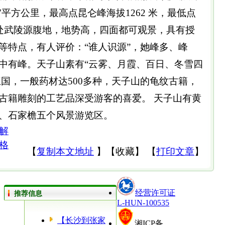
7平方公里，最高点昆仑峰海拔1262 米，最低点
地处武陵源腹地，地势高，四面都可观景，具有授
等特点，有人评价：“谁人识源”，她峰多、峰
中有峰。天子山素有“云雾、月霞、百日、冬雪四
王国，一般药材达500多种，天子山的龟纹古籍，
古籍雕刻的工艺品深受游客的喜爱。 天子山有黄
、石家檐五个风景游览区。
解
格
【
复制本文地址
】
【
收藏
】
【
打印文章
】
经营许可证
推荐信息
L-HUN-100535
【长沙到张家
湘ICP备