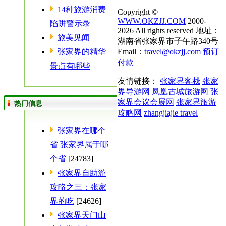
14种旅游消费
Copyright ©
WWW.OKZJJ.COM
2000-
陷阱警示录
2026 All rights reserved 地址：
旅美见闻
湖南省张家界市子午路340号
张家界的精华
Email：
travel@okzjj.com
预订
付款
景点有哪些
友情链接：
张家界客栈
张家
界导游网
凤凰古城旅游网
张
家界会议会展网
张家界旅游
热门信息
攻略网
zhangjiajie travel
张家界在哪个
省 张家界属于哪
个省
[24783]
张家界自助游
攻略之三：张家
界的吃
[24626]
张家界天门山