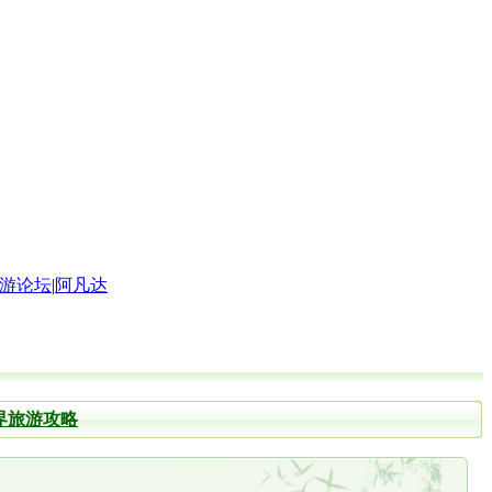
游论坛
|
阿凡达
界旅游攻略