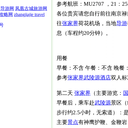
参考航班：MU2707 ，21：
界导游网
凤凰古城旅游网
各位贵宾请您自行前往南京禄
攻略网
zhangjiajie travel
往
张家界
荷花机场，当地
导游
5号
息（车程约20分钟）。
用餐
早餐：不含 午餐：不含 晚餐
参考
张家界武陵源
酒店
双人标
第二天
张家界
（主要游览：
早餐后，乘车赴
武陵源
景区（
步行约2.5小时，无索道）
主要
景点
有神鹰护鞭、金鞭岩