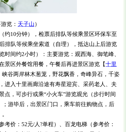
要游览：
天子山
）
（约10分钟），检票后排队等候乘景区环保车至
，后排队等候乘坐索道（自理），抵达山上后游览
览时间约2小时）：主要游览：观西海、御笔峰、
在景区外餐馆用餐，午餐后再进景区游览【
十里
，峡谷两岸林木葱茏，野花飘香，奇峰异石，千姿
，进入十里画廊沿途有寿星迎宾、采药老人、夫
景点，可步行或乘“小火车”游览观光（步行时间
钟）；游毕后，出景区门口，乘车前往购物点，后
）。
考价：52元/人?单程）、百龙电梯（参考价：