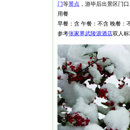
门
等
景点
，游毕后出景区门口
用餐
早餐：含 午餐：不含 晚餐：
参考
张家界武陵源
酒店
双人标