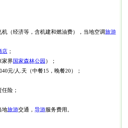
飞机（经济等，含机建和燃油费），当地空调
旅游
酒店
；
张家界
国家森林公园
）；
0元/人.天（中餐15，晚餐20）；
责任险；
当地
旅游
交通，
导游
服务费用。