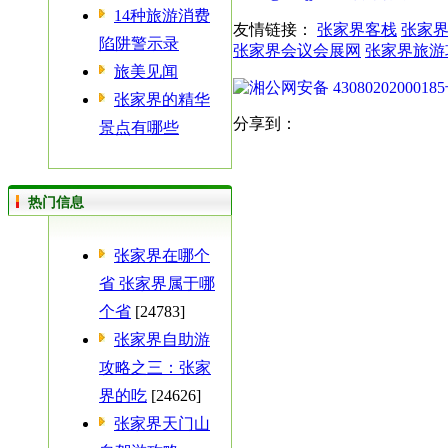
14种旅游消费
友情链接：
张家界客栈
张家
陷阱警示录
张家界会议会展网
张家界旅游
旅美见闻
湘公网安备 4308020200018
张家界的精华
分享到：
景点有哪些
热门信息
张家界在哪个
省 张家界属于哪
个省
[24783]
张家界自助游
攻略之三：张家
界的吃
[24626]
张家界天门山