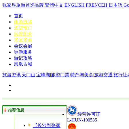
张家界旅游首选品牌
繁體中文
ENGLISH
FRENCEH
日本語
G
首页
旅游线路
酒店预订
风景图片
景区景点
会议会展
导游服务
游记攻略
凤凰古城
旅游资讯
|
天门山
|
宝峰湖
|
旅游门票
|
特产与美食
|
旅游交通
|
旅行社
推荐信息
经营许可证
L-HUN-100535
【长沙到张家