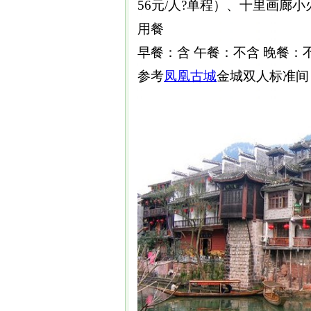
56元/人?单程）、十里画廊小
用餐
早餐：含 午餐：不含 晚餐：
参考
凤凰
古城
金城双人标准间