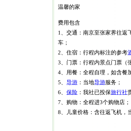
温馨的家
费用包含
1、交通：南京至张家界往返
车；
2、住宿：行程内标注的参考
3、门票：行程内景点门票（
4、用餐：全程自理，如含餐加4
5、
导游
：当地
导游
服务；
6、
保险
：我社已投保
旅行社
7、购物：全程进3个购物店；
8、儿童价格：含往返飞机，