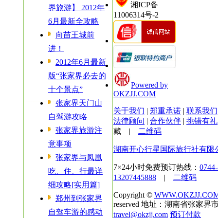
湘ICP备
界旅游】 2012年
11006314号-2
6月最新全攻略
向苗王城前
进！
2012年6月最新
版“张家界必去的
Powered by
十个景点”
OKZJJ.COM
张家界天门山
关于我们
|
郑重承诺
|
联系我们
自驾游攻略
法律顾问
|
合作伙伴
|
挑错有礼
张家界旅游注
藏
|
二维码
意事项
湖南开心行星国际旅行社有限
张家界与凤凰
7×24小时免费预订热线：
0744
吃、住、行最详
13207445888
|
二维码
细攻略[实用篇]
Copyright ©
WWW.OKZJJ.CO
郑州到张家界
reserved 地址：湖南省张家界市
自驾车游的感动
travel@okzjj.com
预订付款