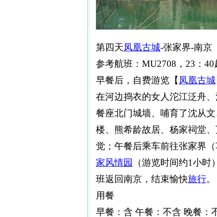
第四天
凤凰
古城
-张家界-南
参考航班：MU2708，23：4
早餐后，自费游览【
凤凰
古城
在河边捣衣的女人沱江泛舟、
餐座北门城墙、哺育了沈从文
楼、熊希龄故居、杨家祠堂、
觉；午餐后乘车前往张家界（
家风情园
（游览时间约1小时
班返回南京，结束愉快
旅行
。
用餐
早餐：含 午餐：不含 晚餐：