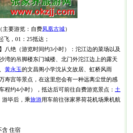
京（主要游览：自费
凤凰
古城
）
0起飞，01：25抵达；
】八绝（游览时间约3小时）：沱江边的菜场以及
沙湾的吊脚楼东门城楼、北门外沱江边上的露天
、
黄永玉
的文昌阁小学沈从文故居、虹桥风雨
万寿宫等景点，在这里您会有一种远离尘世的感
车程约4小时），抵达后可前往自费游览景点：
土
）游毕后，乘
旅游
用车前往张家界荷花机场乘机航
不含 住宿