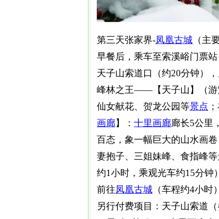
第三天张家界-
凤凰古城
（主
早餐后，乘车至索溪峪门票站
天子山索道口（约20分钟）
峰林之王——【天子山】（游
仙女献花、贺龙公园等
景点
；
画廊
】：
十里画廊
廊长5公里
百态，象一幅巨大的山水画卷
妻抱子、三姐妹峰、食指峰等
约1小时，乘观光车约15分
前往
凤凰古城
（车程约4小时
另行付费项目：天子山索道（参