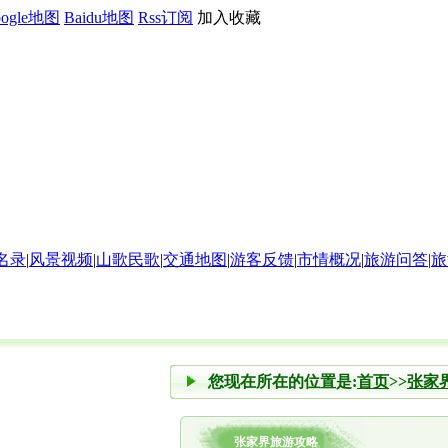
oogle地图
Baidu地图
Rss订阅
加入收藏
名录
|
风景视频
|
山歌民歌
|
交通地图
|
游客反馈
|
市情概况
|
旅游问答
|
旅
您现在所在的位置是:
首页
>>
张家
张家界旅游攻略