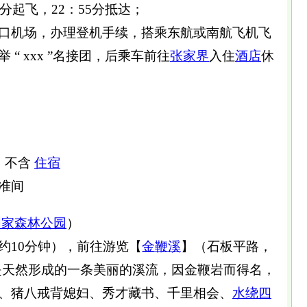
25分起飞，22：55分抵达；
口机场，办理登机手续，搭乘东航或南航飞机飞
举 “ xxx ”名接团，后乘车前往
张家界
入住
酒店
休
：不含
住宿
准间
国家森林公园
）
约10分钟），前往游览【
金鞭溪
】（石板平路，
：是天然形成的一条美丽的溪流，因金鞭岩而得名，
、猪八戒背媳妇、秀才藏书、千里相会、
水绕四