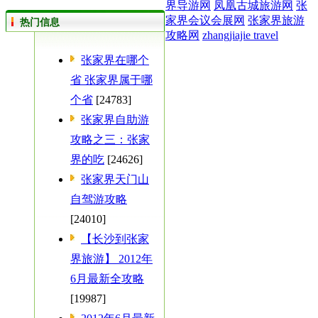
界导游网
凤凰古城旅游网
张
家界会议会展网
张家界旅游
热门信息
攻略网
zhangjiajie travel
张家界在哪个
省 张家界属于哪
个省
[24783]
张家界自助游
攻略之三：张家
界的吃
[24626]
张家界天门山
自驾游攻略
[24010]
【长沙到张家
界旅游】 2012年
6月最新全攻略
[19987]