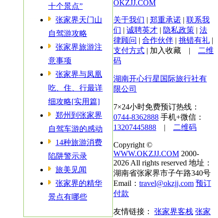
OKZJJ.COM
十个景点”
张家界天门山
关于我们
|
郑重承诺
|
联系我
们
|
诚聘英才
|
隐私政策
|
法
自驾游攻略
律顾问
|
合作伙伴
|
挑错有礼
|
张家界旅游注
支付方式
|
加入收藏
|
二维
意事项
码
张家界与凤凰
湖南开心行星国际旅行社有
吃、住、行最详
限公司
细攻略[实用篇]
7×24小时免费预订热线：
郑州到张家界
0744-8362888
手机+微信：
13207445888
|
二维码
自驾车游的感动
14种旅游消费
Copyright ©
WWW.OKZJJ.COM
2000-
陷阱警示录
2026 All rights reserved 地址：
旅美见闻
湖南省张家界市子午路340号
张家界的精华
Email：
travel@okzjj.com
预订
付款
景点有哪些
友情链接：
张家界客栈
张家