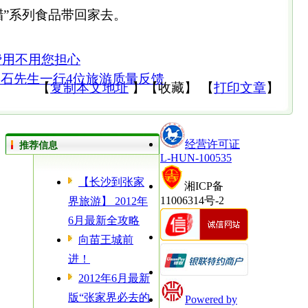
腊”系列食品带回家去。
费用不用您担心
福建石先生一行4位旅游质量反馈
【
复制本文地址
】
【
收藏
】
【
打印文章
】
经营许可证
推荐信息
L-HUN-100535
【长沙到张家
湘ICP备
11006314号-2
界旅游】 2012年
6月最新全攻略
向苗王城前
进！
2012年6月最新
版“张家界必去的
Powered by