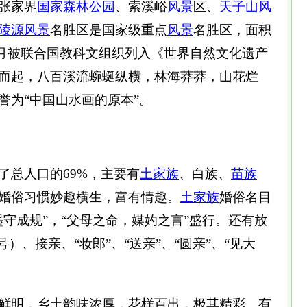
张家界
国家森林公园
、索溪峪
风景
区、
天子山
风
陵源
风景
名胜区是国家级重点
风景
名胜区，面积
年12月被联合国教科文组织列入《世界自然文化遗产
而起，八百溪流蜿蜒纵横，林海莽莽，山花烂
誉为“中国山水画的原本”。
总人口的69%，主要有
土家族
、白族、
苗族
婚俗习惯妙趣横生，富有情趣。
土家族
婚俗名目
守成规”，“父母之命，媒妁之言”盛行。还有放
）、接亲、“妆郎”、“送亲”、“圆亲”、“见大
明，乡土韵味浓厚，花样百出，极其精彩。有