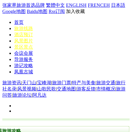
张家界旅游首选品牌
繁體中文
ENGLISH
FRENCEH
日本語
Google地图
Baidu地图
Rss订阅
加入收藏
首页
旅游线路
酒店预订
风景图片
景区景点
会议会展
导游服务
游记攻略
凤凰古城
旅游资讯
|
天门山
|
宝峰湖
|
旅游门票
|
特产与美食
|
旅游交通
|
旅行
社名录
|
风景视频
|
山歌民歌
|
交通地图
|
游客反馈
|
市情概况
|
旅游
问答
|
旅游论坛
|
阿凡达
界旅游攻略