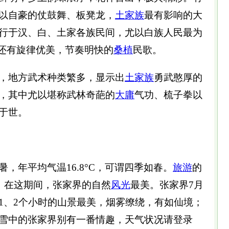
以自豪的仗鼓舞、板凳龙，
土家族
最有影响的大
行于汉、白、土家各族民间，尤以白族人民最为
，还有旋律优美，节奏明快的
桑植
民歌。
地方武术种类繁多，显示出
土家族
勇武憨厚的
，其中尤以堪称武林奇葩的
大庸
气功、梳子拳以
于世。
年平均气温16.8°C，可谓四季如春。
旅游
的
月，在这期间，张家界的自然
风光
最美。张家界7月
1、2个小时的山景最美，烟雾缭绕，有如仙境；
雪中的张家界别有一番情趣，天气状况请登录