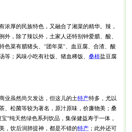
有浓厚的民族特色，又融合了湘菜的精华。辣，
例外，除了辣以外，土家人还特别钟爱腊、酸、
特色菜有腊猪头、"团年菜"、血豆腐、合渣、酸
汤等；风味小吃有社饭、猪血稀饭、
桑植
盐豆腐
业虽然尚欠发达，但这儿的土
特产
特多，尤以
茶、松菌等较为著名，原汁原味，价廉物美；桑
根宝”纯天然绿色系列饮品，集保健益寿于一体，
美，饮后润肺提神，都是不错的
特产
；此外还可