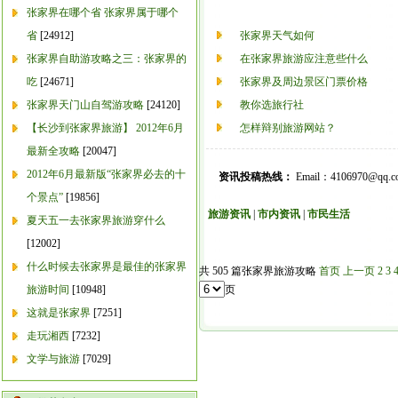
张家界在哪个省 张家界属于哪个
省
[24912]
张家界天气如何
张家界自助游攻略之三：张家界的
在张家界旅游应注意些什么
吃
[24671]
张家界及周边景区门票价格
张家界天门山自驾游攻略
[24120]
教你选旅行社
【长沙到张家界旅游】 2012年6月
怎样辩别旅游网站？
最新全攻略
[20047]
2012年6月最新版“张家界必去的十
资讯投稿热线：
Email：4106970@qq.
个景点”
[19856]
旅游资讯
|
市内资讯
|
市民生活
夏天五一去张家界旅游穿什么
[12002]
什么时候去张家界是最佳的张家界
共 505 篇张家界旅游攻略
首页
上一页
2
3
旅游时间
[10948]
页
这就是张家界
[7251]
走玩湘西
[7232]
文学与旅游
[7029]