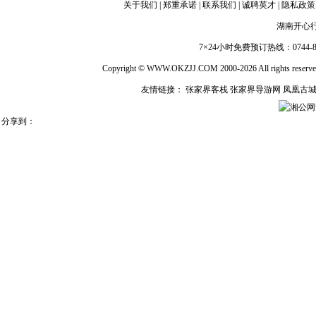
关于我们
|
郑重承诺
|
联系我们
|
诚聘英才
|
隐私政策
湖南开心
7×24小时免费预订热线：
0744-
Copyright ©
WWW.OKZJJ.COM
2000-2026 All right
友情链接：
张家界客栈
张家界导游网
凤凰古
湘公网安
分享到：