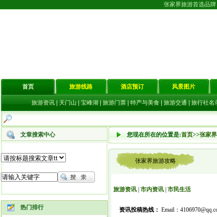
张家界旅游首选品牌
首页
旅游线路
酒店预订
风景图片
旅游资讯
|
天门山
|
宝峰湖
|
旅游门票
|
特产与美食
|
旅游交通
|
旅行社名
文章搜索中心
您现在所在的位置是:
首页
>>
张家界
张家界旅游攻略
旅游资讯
|
市内资讯
|
市民生活
热门排行
资讯投稿热线：
Email：4106970@qq.