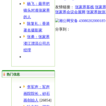
杨飞：最早把
友情链接：
张家界客栈
张家
镜头对准张家界
张家界会议会展网
张家界旅游
的人
湘公网安备 4308020200018
陈复礼：香港
分享到：
著名摄影家
张勇：张家界
溇江漂流公司总
经理
热门信息
李军声：军声
画院院长，砂石
画创始人
[26854]