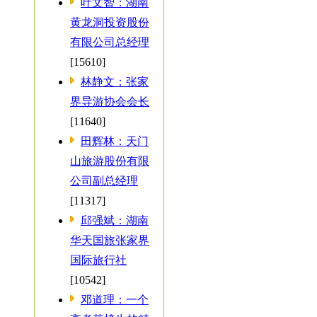
叶文智：湖南
黄龙洞投资股份
有限公司总经理
[15610]
林静文：张家
界导游协会会长
[11640]
田辉林：天门
山旅游股份有限
公司副总经理
[11317]
邱强斌：湖南
华天国旅张家界
国际旅行社
[10542]
邓道理：一个