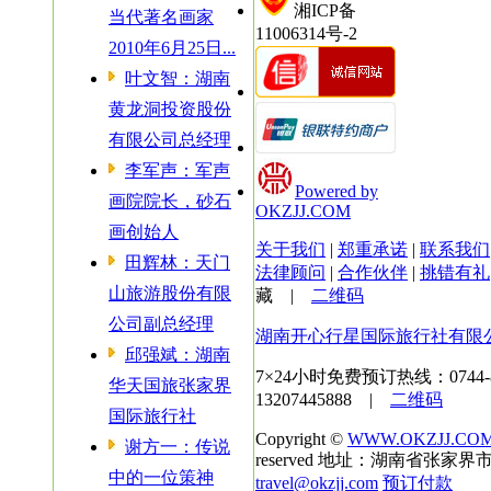
湘ICP备
当代著名画家
11006314号-2
2010年6月25日...
叶文智：湖南
黄龙洞投资股份
有限公司总经理
李军声：军声
Powered by
画院院长，砂石
OKZJJ.COM
画创始人
关于我们
|
郑重承诺
|
联系我们
田辉林：天门
法律顾问
|
合作伙伴
|
挑错有礼
山旅游股份有限
藏
|
二维码
公司副总经理
湖南开心行星国际旅行社有限
邱强斌：湖南
7×24小时免费预订热线：
0744
华天国旅张家界
13207445888 |
二维码
国际旅行社
Copyright ©
WWW.OKZJJ.CO
谢方一：传说
reserved 地址：湖南省张家界市
中的一位策神
travel@okzjj.com
预订付款