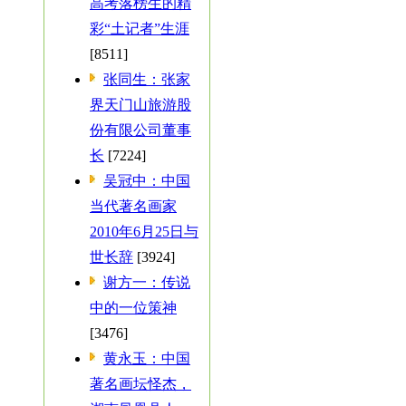
高考落榜生的精
彩“土记者”生涯
[8511]
张同生：张家
界天门山旅游股
份有限公司董事
长
[7224]
吴冠中：中国
当代著名画家
2010年6月25日与
世长辞
[3924]
谢方一：传说
中的一位策神
[3476]
黄永玉：中国
著名画坛怪杰，