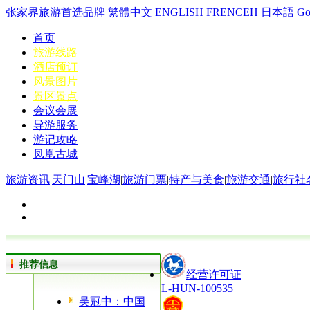
张家界旅游首选品牌
繁體中文
ENGLISH
FRENCEH
日本語
G
首页
旅游线路
酒店预订
风景图片
景区景点
会议会展
导游服务
游记攻略
凤凰古城
旅游资讯
|
天门山
|
宝峰湖
|
旅游门票
|
特产与美食
|
旅游交通
|
旅行社
推荐信息
经营许可证
L-HUN-100535
吴冠中：中国