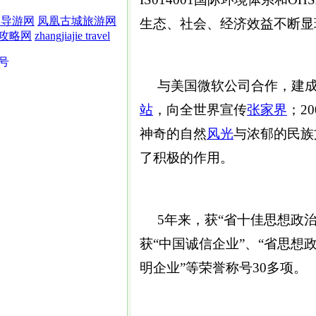
界导游网
凤凰古城旅游网
生态、社会、经济效益不断显
攻略网
zhangjiajie travel
5号
与美国微软公司合作，建成全
站
，向全世界宣传
张家界
；2
神奇的自然
风光
与浓郁的民族
了积极的作用。
5年来，获“省十佳思想政治
获“中国诚信企业”、“省思想
明企业”等荣誉称号30多项。