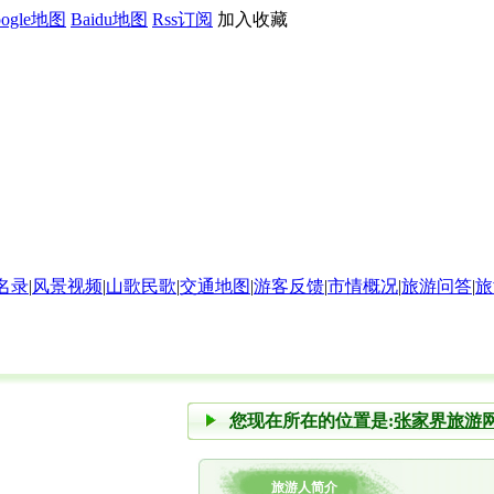
oogle地图
Baidu地图
Rss订阅
加入收藏
名录
|
风景视频
|
山歌民歌
|
交通地图
|
游客反馈
|
市情概况
|
旅游问答
|
旅
您现在所在的位置是:
张家界旅游
旅游人简介