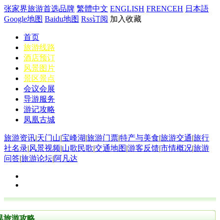
张家界旅游首选品牌
繁體中文
ENGLISH
FRENCEH
日本語
Google地图
Baidu地图
Rss订阅
加入收藏
首页
旅游线路
酒店预订
风景图片
景区景点
会议会展
导游服务
游记攻略
凤凰古城
旅游资讯
|
天门山
|
宝峰湖
|
旅游门票
|
特产与美食
|
旅游交通
|
旅行
社名录
|
风景视频
|
山歌民歌
|
交通地图
|
游客反馈
|
市情概况
|
旅游
问答
|
旅游论坛
|
阿凡达
界旅游攻略