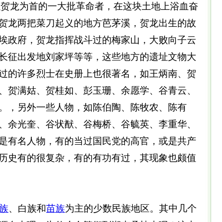
，以贺龙为首的一大批革命者，在这块土地上浴血奋
贺龙两把菜刀起义的地方芭茅溪，贺龙出生的故
埃政府，贺龙指挥战斗过的梅家山，大败向子云
长征出发地刘家坪等等，这些地方的遗址文物大
过的许多烈士在史册上也很著名，如王炳南、贺
、贺满姑、贺桂如、彭玉珊、余愿学、谷青云、
。，另外一些人物，如陈伯陶、陈牧农、陈有
、余光奎、谷状猷、谷梅桥、谷毓英、李重华、
是有名人物，有的当过国民党的高官，或是共产
历史有的很复杂，有的有功有过，其现象也颇值
族
、白族和
苗族
为主的少数民族地区。其中几个