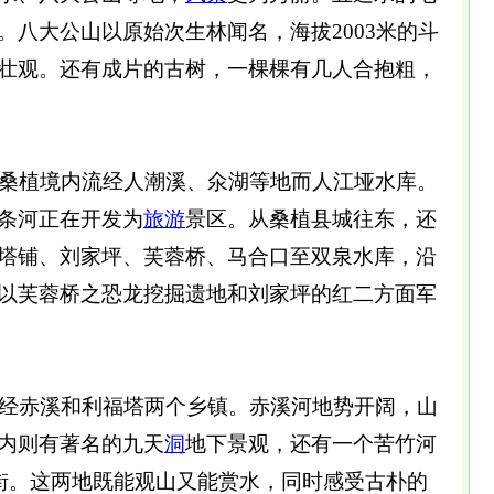
。八大公山以原始次生林闻名，海拔2003米的斗
壮观。还有成片的古树，一棵棵有几人合抱粗，
桑植境内流经人潮溪、氽湖等地而人江垭水库。
条河正在开发为
旅游
景区。从桑植县城往东，还
塔铺、刘家坪、芙蓉桥、马合口至双泉水库，沿
以芙蓉桥之恐龙挖掘遗地和刘家坪的红二方面军
经赤溪和利福塔两个乡镇。赤溪河地势开阔，山
内则有著名的九天
洞
地下景观，还有一个苦竹河
长街。这两地既能观山又能赏水，同时感受古朴的