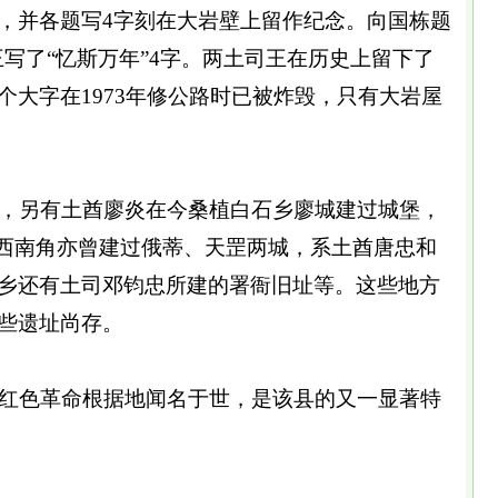
，并各题写4字刻在大岩壁上留作纪念。向国栋题
王写了“忆斯万年”4字。两土司王在历史上留下了
个大字在1973年修公路时已被炸毁，只有大岩屋
，另有土酋廖炎在今桑植白石乡廖城建过城堡，
乡西南角亦曾建过俄蒂、天罡两城，系土酋唐忠和
乡还有土司邓钧忠所建的署衙旧址等。这些地方
些遗址尚存。
红色革命根据地闻名于世，是该县的又一显著特