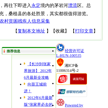
，再往下即进入
永定
境内的茅岩河
漂流
区。总
充，桑植县的各处胜景，其实都很值得游览。
农村贫困残疾人信息采集
【
复制本文地址
】
【
收藏
】
【
打印文章
】
经营许可证
推荐信息
L-HUN-100535
【长沙到张家
湘ICP备
11006314号-2
界旅游】 2012年
6月最新全攻略
向苗王城前
进！
2012年6月最新
版“张家界必去的
Powered by