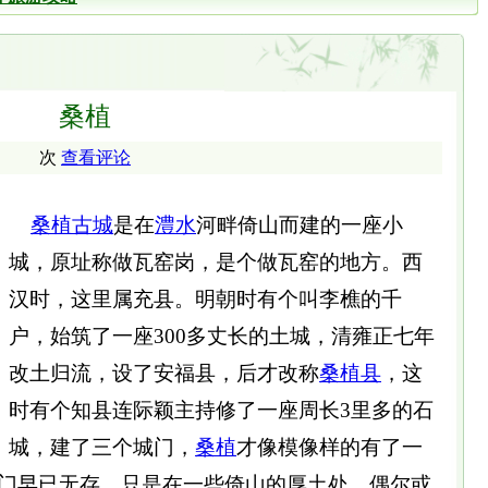
桑植
次
查看评论
桑植
古城
是在
澧水
河畔倚山而建的一座小
城，原址称做瓦窑岗，是个做瓦窑的地方。西
汉时，这里属充县。明朝时有个叫李樵的千
户，始筑了一座300多丈长的土城，清雍正七年
改土归流，设了安福县，后才改称
桑植县
，这
时有个知县连际颖主持修了一座周长3里多的石
城，建了三个城门，
桑植
才像模像样的有了一
门早已无存，只是在一些倚山的厚土处，偶尔或