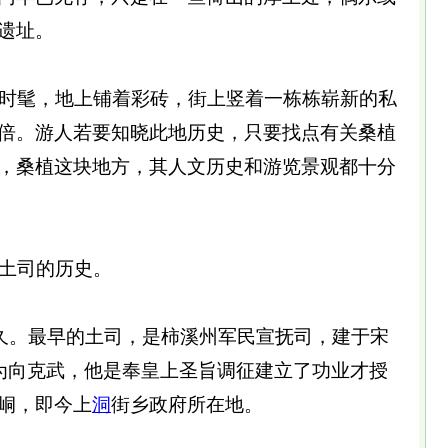
遗址。
时髦，地上铺着彩砖，街上竖着一栋栋崭新的私
倍。游人若要知晓此地历史，只要找点有关桑植
，桑植这块地方，其人文历史和游览景观都十分
土司的历史。
久。最早的土司，是柿溪州军民宣抚司，建于宋
领为向克武，他是奉皇上圣旨调征建立了功业才授
峒，即今上
洞
街乡政府所在地。