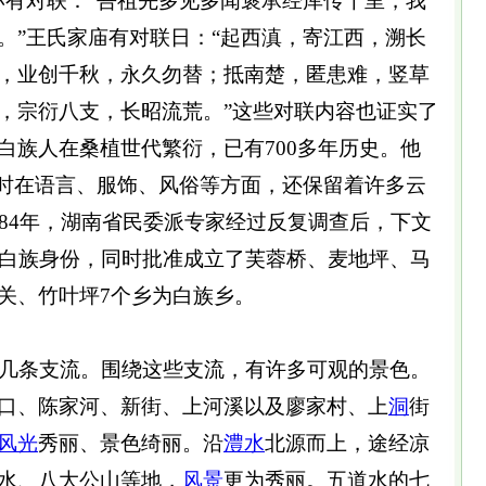
亦有对联：“吾祖先多见多闻褒承经库传千里，我
。”王氏家庙有对联日：“起西滇，寄江西，溯长
，业创千秋，永久勿替；抵南楚，匿患难，竖草
，宗衍八支，长昭流荒。”这些对联内容也证实了
白族人在桑植世代繁衍，已有700多年历史。他
同时在语言、服饰、风俗等方面，还保留着许多云
984年，湖南省民委派专家经过反复调查后，下文
的白族身份，同时批准成立了芙蓉桥、麦地坪、马
关、竹叶坪7个乡为白族乡。
几条支流。围绕这些支流，有许多可观的景色。
口、陈家河、新街、上河溪以及廖家村、上
洞
街
风光
秀丽、景色绮丽。沿
澧水
北源而上，途经凉
水、八大公山等地，
风景
更为秀丽。五道水的七