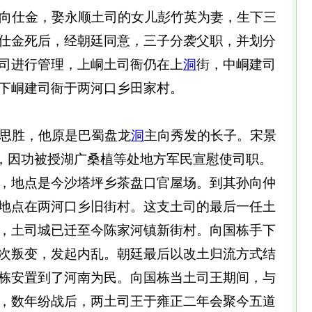
向仕金，娶永顺土司的女儿彭竹英为妻，生下三
仕金死后，经朝廷同意，三子分袭父职，并划分
司进行管理，上峒土司衙仍在上
洞
街，中峒建司
下峒建司衙于两河口乡田家村。
思胜，他原是巴蜀盘龙
洞
主向秀发的长子。宋景
征苗，因功被授湖广桑植等处地方军民宣慰使司职。
，地点是今沙塔坪乡茶盘口官屋场。到其孙向仲
地点在两河口乡旧街村。这支土司的最后一任土
，土司城已迁至今陈家河镇新街村。向国栋手下
次叛变，发起内乱。朝廷最后以改土归流方式结
栋安置到了河南为民。向国栋当土司王期间，与
，数年纷战后，两土司王于雍正二年会聚今五道