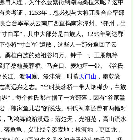
源自大理，为什么会繁衍到湖南桑植来呢？这中
有关考证，1253年，忽必烈与大将兀良合台率部
兀良合台率军从云南广西直捣南宋潭州、‘鄂州，出
寸白军”，其中大部分是白族人。1259年到达鄂
下令将“寸白军”遣散，这些人一部分返回了云
。桑植白族的始祖谷均万、钟千一、王朋凯等
到了桑植芙蓉桥、马合口、麦地坪一带。《谷氏
溯长江、渡
洞
庭、漫津澧，时蓄
天门山
，攀萝缘
志高远兴之志。”当时芙蓉桥一带人烟稀少，白族
为界”，每个姓氏都占据了一方部落，因有“谷家錾
岩，熊家鱼儿岩”的说法。钟氏祠堂还曾有两幅对
系，飞鸿舞鹤贻漠远；落楚天，光祖范，高山流水
山，落鱼龟，义让经堂羡麦地；根滇地，更回龙，