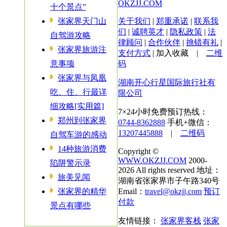
OKZJJ.COM
十个景点”
张家界天门山
关于我们
|
郑重承诺
|
联系我
们
|
诚聘英才
|
隐私政策
|
法
自驾游攻略
律顾问
|
合作伙伴
|
挑错有礼
|
张家界旅游注
支付方式
|
加入收藏
|
二维
意事项
码
张家界与凤凰
湖南开心行星国际旅行社有
吃、住、行最详
限公司
细攻略[实用篇]
7×24小时免费预订热线：
郑州到张家界
0744-8362888
手机+微信：
13207445888
|
二维码
自驾车游的感动
14种旅游消费
Copyright ©
WWW.OKZJJ.COM
2000-
陷阱警示录
2026 All rights reserved 地址：
旅美见闻
湖南省张家界市子午路340号
张家界的精华
Email：
travel@okzjj.com
预订
付款
景点有哪些
友情链接：
张家界客栈
张家