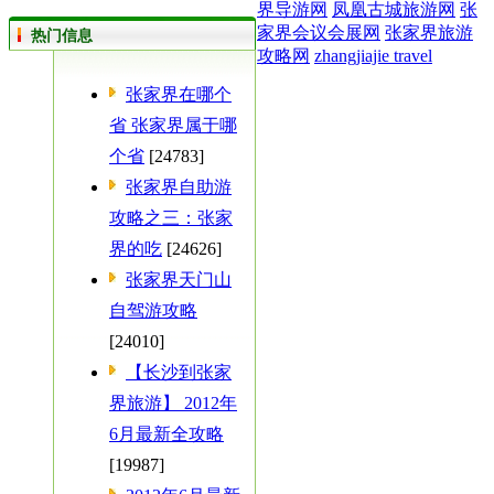
界导游网
凤凰古城旅游网
张
家界会议会展网
张家界旅游
热门信息
攻略网
zhangjiajie travel
张家界在哪个
省 张家界属于哪
个省
[24783]
张家界自助游
攻略之三：张家
界的吃
[24626]
张家界天门山
自驾游攻略
[24010]
【长沙到张家
界旅游】 2012年
6月最新全攻略
[19987]