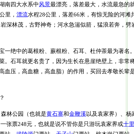
湖南四大水系中
风景
最漂亮，落差最大，水流最急的
2公里，
漂流
水程28公里，落差66米，有惊无险的河滩
，岩深林茂，古野神奇；河水急湍似箭，猛浪若奔，劈岩
宝一绝中的葛根粉、蕨根粉、石耳、杜仲茶最为著名
菜。石耳就更名贵了，因为生长在悬崖绝壁上，非常
（高血压，高血糖，高血脂）的作用，买回去孝敬长
？
：森林公园（也就是
黄石寨
和
金鞭溪
以及袁家界）、杨
一张票248元，也就是说不管你是只游玩袁家界或
十