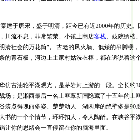
寨建于唐宋，盛于明清，距今已有近2000年的历史。
，川流不息，非常繁荣。小镇上商店
客栈
、妓院绣楼
明清社会的万花筒”。 古老的风火墙、低矮的吊脚楼
条的青石板，河边上土家村姑洗衣棒，都在诉说着这
华仿古油轮平湖观光，是茅岩河上游的一段。全长约3
战场；是湘西最后一名土匪覃新国隐藏了十五年的土
谷装点得瑰丽多姿、楚楚动人。湖两岸的绝壁多是90
大书的一个个情节，环环扣人，令人陶醉。在峡谷平
蹈让你的思绪会一直停留在你的脑海里面。