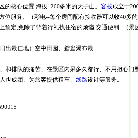
区的核心位置.海拔1260多米的天子山。
客栈
成立于20
方位服务。（彩电--每个房间配有接收器可以收40多的
上预定,免除了背着行礼找住宿的烦恼.交通便利--（
看日出最佳地）空中田园、鸳鸯瀑布最
近
礼、和排队的痛苦、在景区内呆多久都行、不用担心门
一人也成团、为旅客提供租车、
线路
设计等服务。
90015