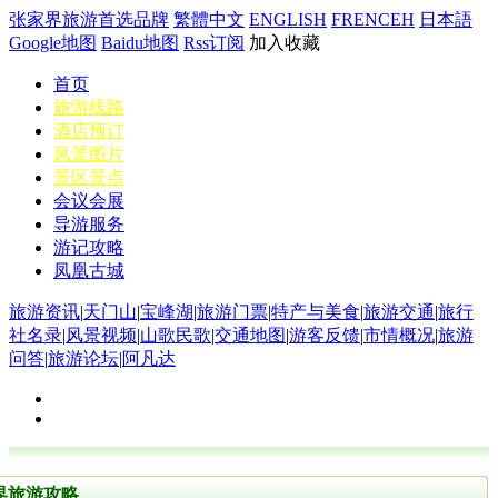
张家界旅游首选品牌
繁體中文
ENGLISH
FRENCEH
日本語
Google地图
Baidu地图
Rss订阅
加入收藏
首页
旅游线路
酒店预订
风景图片
景区景点
会议会展
导游服务
游记攻略
凤凰古城
旅游资讯
|
天门山
|
宝峰湖
|
旅游门票
|
特产与美食
|
旅游交通
|
旅行
社名录
|
风景视频
|
山歌民歌
|
交通地图
|
游客反馈
|
市情概况
|
旅游
问答
|
旅游论坛
|
阿凡达
界旅游攻略