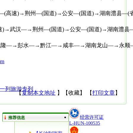
—(高速)→荆州—(国道)→公安—(国道)→湖南澧县—(
)→武汉—→荆州—(国道)→公安—(国道)→湖南澧县—
武隆—→彭水—→黔江—→咸丰—→湖南龙山—→永顺
om
一列旅游专列
【
复制本文地址
】
【
收藏
】
【
打印文章
】
经营许可证
推荐信息
L-HUN-100535