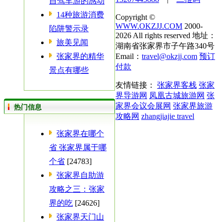
自驾车游的感动
14种旅游消费
Copyright ©
WWW.OKZJJ.COM
2000-
陷阱警示录
2026 All rights reserved 地址：
旅美见闻
湖南省张家界市子午路340号
张家界的精华
Email：
travel@okzjj.com
预订
付款
景点有哪些
友情链接：
张家界客栈
张家
界导游网
凤凰古城旅游网
张
家界会议会展网
张家界旅游
热门信息
攻略网
zhangjiajie travel
张家界在哪个
省 张家界属于哪
个省
[24783]
张家界自助游
攻略之三：张家
界的吃
[24626]
张家界天门山