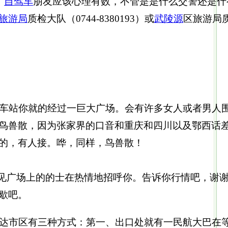
，
自驾车
朋友应该心理有数，不管是是什么交警还是什
旅游局
质检大队（0744-8380193）或
武陵源
区旅游局质检
火车站你就的经过一巨大广场。会有许多女人或者男人
鸟兽散，因为张家界的口音和重庆和四川以及鄂西话
的，有人接。哗，同样，鸟兽散！
，看见广场上的的士在热情地招呼你。告诉你行情吧，谢
歇吧。
到达市区有三种方式：第一、出口处就有一民航大巴在