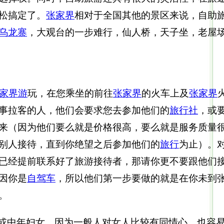
松搞定了。
张家界
相对于全国其他的景区来说，自助
乌龙寨
，大观台的一步难行，仙人桥，天子坐，老屋
家界游
玩，在您乘坐的前往
张家界
的火车上及
张家界
事拉客的人，他们会要求您去参加他们的
旅行社
，或
来（因为他们要么就是价格很高，要么就是服务质量
别人接待，直到你绝望之后参加他们的
旅行
为止）。
已经提前联系好了旅游接待者，那请你更不要跟他们
因你是
自驾车
，所以他们第一步要做的就是在你未到
。
孩或中年妇女，因为一般人对女人比较有同情心，也容