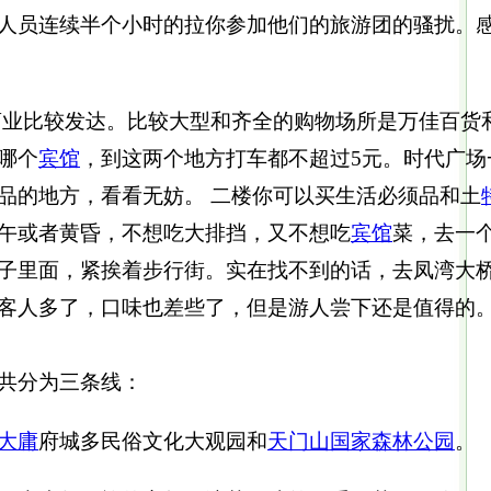
人员连续半个小时的拉你参加他们的旅游团的骚扰。感觉
比较发达。比较大型和齐全的购物场所是万佳百货
哪个
宾馆
，到这两个地方打车都不超过5元。时代广
品的地方，看看无妨。 二楼你可以买生活必须品和土
午或者黄昏，不想吃大排挡，又不想吃
宾馆
菜，去一
子里面，紧挨着步行街。实在找不到的话，去凤湾大桥
客人多了，口味也差些了，但是游人尝下还是值得的
共分为三条线：
大庸
府城多民俗文化大观园和
天门山
国家森林公园
。