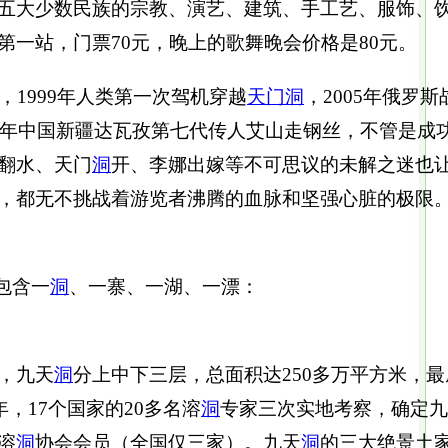
五大少数民族的宗教、演艺、建筑、手工艺、服饰、
第一站，门票70元，晚上的歌舞晚会价格是80元。
，1999年人类第一次驾机穿越
天门
洞
，2005年俄罗
08年中国新疆达瓦孜第七代传人艾山走钢丝，不管是
翻水、天门
洞
开、李娜出嫁等不可思议的未解之迷也
，都无不挑战着游览者沸腾的血脉和坚强心脏的极限
包含一
洞
、一寨、一湖、一漂：
，九天
洞
分上中下三层，总面积达250多万平方米，最
年，17个国家的20多名溶
洞
专家三次实地考察，确定九
溶
洞
协会会员（全国仅三家）。九天
洞
的三大绝景土