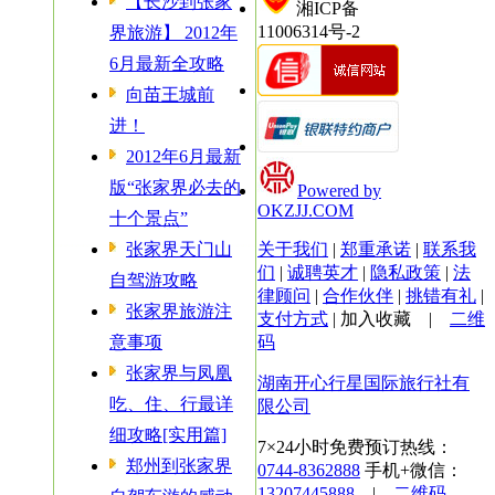
【长沙到张家
湘ICP备
11006314号-2
界旅游】 2012年
6月最新全攻略
向苗王城前
进！
2012年6月最新
版“张家界必去的
Powered by
OKZJJ.COM
十个景点”
张家界天门山
关于我们
|
郑重承诺
|
联系我
们
|
诚聘英才
|
隐私政策
|
法
自驾游攻略
律顾问
|
合作伙伴
|
挑错有礼
|
张家界旅游注
支付方式
|
加入收藏
|
二维
意事项
码
张家界与凤凰
湖南开心行星国际旅行社有
吃、住、行最详
限公司
细攻略[实用篇]
7×24小时免费预订热线：
郑州到张家界
0744-8362888
手机+微信：
13207445888
|
二维码